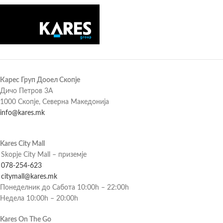
Карес Груп Дооел Скопје
Дичо Петров 3А
1000 Скопје, Северна Македонија
info@kares.mk
Kares City Mall
Skopje City Mall – приземје
078-254-623
citymall@kares.mk
Понеделник до Сабота 10:00h – 22:00h
Недела 10:00h – 20:00h
Kares On The Go