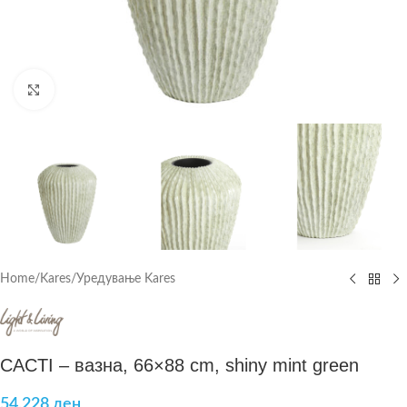
Click to enlarge
Home
/
Kares
/
Уредување Kares
CACTI – вазна, 66×88 cm, shiny mint green
54.228
ден