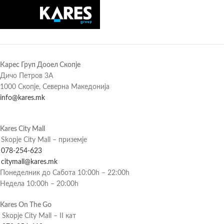
Карес Груп Дооел Скопје
Дичо Петров 3А
1000 Скопје, Северна Македонија
info@kares.mk
Kares City Mall
Skopje City Mall – приземје
078-254-623
citymall@kares.mk
Понеделник до Сабота 10:00h – 22:00h
Недела 10:00h – 20:00h
Kares On The Go
Skopje City Mall – II кат