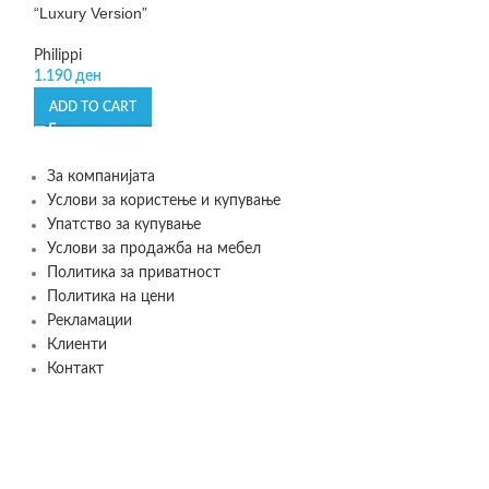
“Luxury Version”
Mirror – огледал
Philippi
F&H of Scandinav
1.190
ден
6.540
10.900
ден
ADD TO CART
SELECT OPTIONS
За компанијата
Услови за користење и купување
Упатство за купување
Услови за продажба на мебел
Политика за приватност
Политика на цени
Рекламации
Клиенти
Контакт