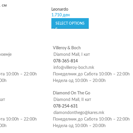
1 см
Leonardo
1.710
ден
SELECT OPTIONS
Villeroy & Boch
риземје
Diamond Mall, I кат
078-365-814
info@villeroy-boch.mk
та 10:00h – 22:00h
Понеделник до Сабота 10:00h – 22:00h
:00h
Недела од 10:00h – 20:00h
Diamond On The Go
кат
Diamond Mall, II кат
078-254-631
diamondonthego@kares.mk
та 10:00h – 22:00h
Понеделник до Сабота 10:00h – 22:00h
:00h
Недела од 10:00h – 20:00h