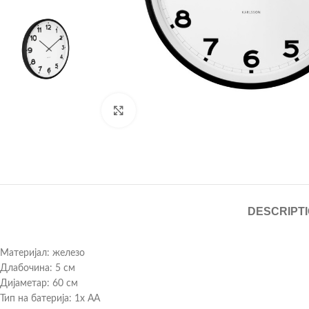
Click to enlarge
DESCRIPT
Материјал: железо
Длабочина: 5 см
Дијаметар: 60 см
Тип на батерија: 1x AA