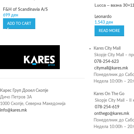
Lucca – вазна 30×1
F&H of Scandinavia A/S
699
ден
Leonardo
1.543
ден
ADD TO CART
READ MORE
Kares City Mall
Skopje City Mall – п
078-254-623
citymall@kares.mk
Понеделник до Сабо
Недела 10:00h – 20
Карес Груп Дооел Скопје
Kares On The Go
Дичо Петров 3А
Skopje City Mall – II 
1000 Скопје, Северна Македонија
078-254-619
info@kares.mk
onthego@kares.mk
Понеделник до Сабо
Недела 10:00h – 20