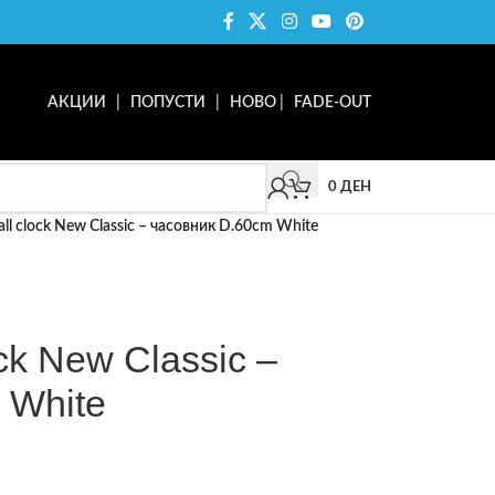
АКЦИИ
|
ПОПУСТИ
|
НОВО
|
FADE-OUT
0
ДЕН
all clock New Classic – часовник D.60cm White
ck New Classic –
 White