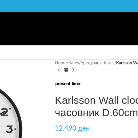
Home
/
Kares
/
Уредување Kares
/
Karlsson W
Karlsson Wall clo
часовник D.60cm
12.490
ден