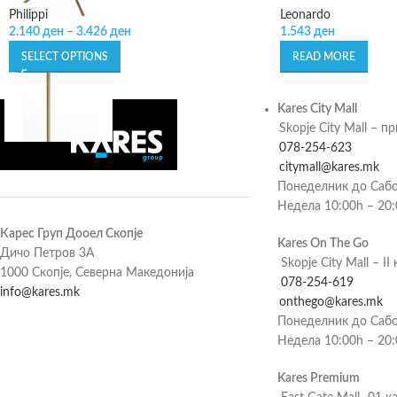
Philippi
Leonardo
2.140
ден
–
3.426
ден
1.543
ден
SELECT OPTIONS
READ MORE
Kares City Mall
Skopje City Mall – п
078-254-623
citymall@kares.mk
Понеделник до Сабо
Недела 10:00h – 20
Карес Груп Дооел Скопје
Kares On The Go
Дичо Петров 3А
Skopje City Mall – II 
1000 Скопје, Северна Македонија
078-254-619
info@kares.mk
onthego@kares.mk
Понеделник до Сабо
Недела 10:00h – 20
Kares Premium