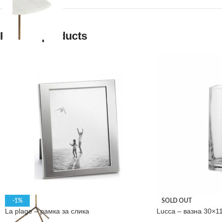
Related products
-1%
SOLD OUT
La plage – рамка за слика
Lucca – вазна 30×1