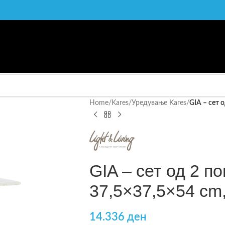
Home
/
Kares
/
Уредување Kares
/
GIA – сет 
GIA – сет од 2 п
37,5×37,5×54 cm,
14.336
ден