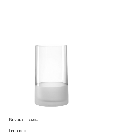
Novara – вазна
Pablo – рамка за
Leonardo
Philippi