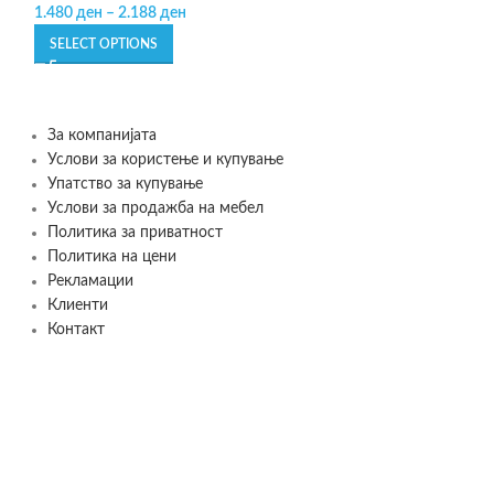
1.480
ден
–
2.188
ден
800
ден
–
1.569
д
SELECT OPTIONS
SELECT OPTIONS
За компанијата
Услови за користење и купување
Упатство за купување
Услови за продажба на мебел
Политика за приватност
Политика на цени
Рекламации
Клиенти
Контакт