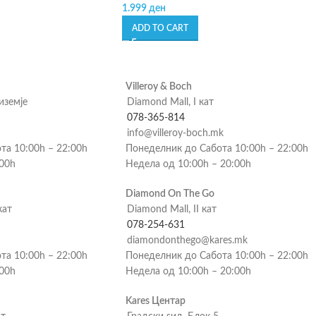
1.999
ден
ADD TO CART
Villeroy & Boch
риземје
Diamond Mall, I кат
078-365-814
info@villeroy-boch.mk
та 10:00h – 22:00h
Понеделник до Сабота 10:00h – 22:00h
:00h
Недела од 10:00h – 20:00h
Diamond On The Go
кат
Diamond Mall, II кат
078-254-631
diamondonthego@kares.mk
та 10:00h – 22:00h
Понеделник до Сабота 10:00h – 22:00h
:00h
Недела од 10:00h – 20:00h
Kares Центар