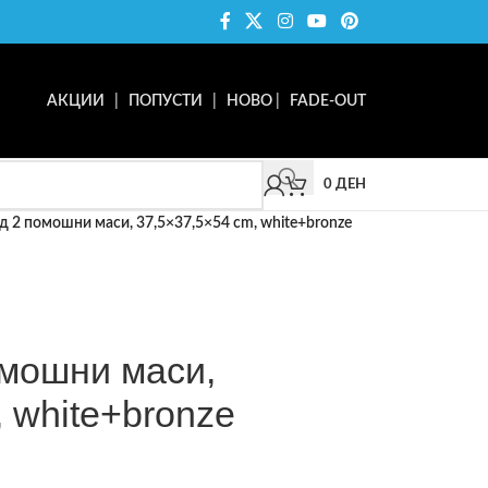
АКЦИИ
|
ПОПУСТИ
|
НОВО
|
FADE-OUT
0
ДЕН
од 2 помошни маси, 37,5×37,5×54 cm, white+bronze
омошни маси,
 white+bronze