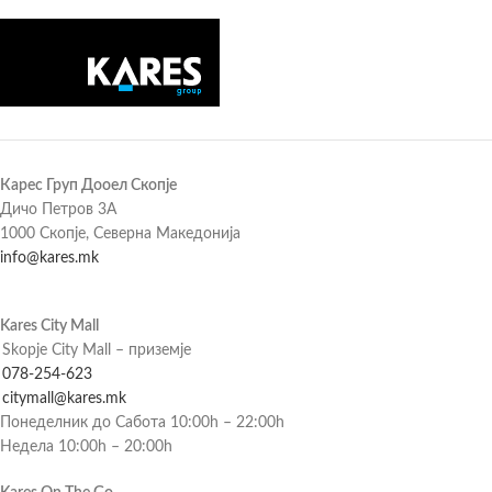
Карес Груп Дооел Скопје
Дичо Петров 3А
1000 Скопје, Северна Македонија
info@kares.mk
Kares City Mall
Skopje City Mall – приземје
078-254-623
citymall@kares.mk
Понеделник до Сабота 10:00h – 22:00h
Недела 10:00h – 20:00h