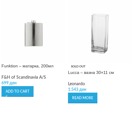
Funktion – матарка, 200мл
SOLD OUT
Lucca – вазна 30×11 см
F&H of Scandinavia A/S
699
ден
Leonardo
1.543
ден
ADD TO CART
READ MORE