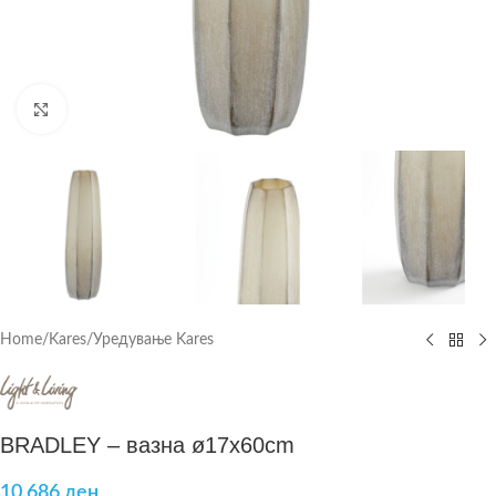
Click to enlarge
Home
/
Kares
/
Уредување Kares
BRADLEY – вазна ø17x60cm
10.686
ден