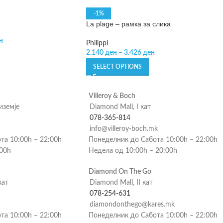
-1%
La plage – рамка за слика
н
Philippi
2.140
ден
–
3.426
ден
SELECT OPTIONS
Villeroy & Boch
риземје
Diamond Mall, I кат
078-365-814
info@villeroy-boch.mk
та 10:00h – 22:00h
Понеделник до Сабота 10:00h – 22:00h
:00h
Недела од 10:00h – 20:00h
Diamond On The Go
кат
Diamond Mall, II кат
078-254-631
diamondonthego@kares.mk
та 10:00h – 22:00h
Понеделник до Сабота 10:00h – 22:00h