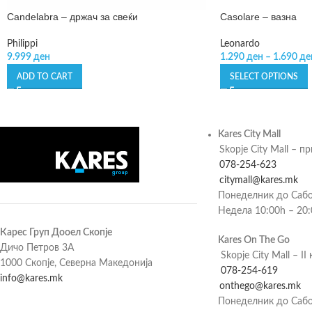
Candelabra – држач за свеќи
Casolare – вазна
Philippi
Leonardo
9.999
ден
1.290
ден
–
1.690
де
ADD TO CART
SELECT OPTIONS
Kares City Mall
Skopje City Mall – п
078-254-623
citymall@kares.mk
Понеделник до Сабо
Недела 10:00h – 20
Карес Груп Дооел Скопје
Kares On The Go
Дичо Петров 3А
Skopje City Mall – II 
1000 Скопје, Северна Македонија
078-254-619
info@kares.mk
onthego@kares.mk
Понеделник до Сабо