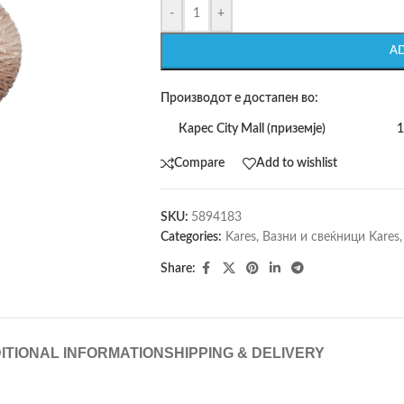
-
+
A
Производот е достапен во:
Карес City Mall (приземје)
1
Compare
Add to wishlist
SKU:
5894183
Categories:
Kares
,
Вазни и свеќници Kares
,
Share:
ITIONAL INFORMATION
SHIPPING & DELIVERY