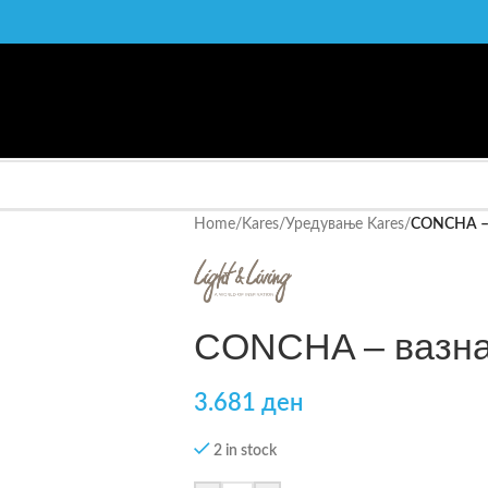
Home
/
Kares
/
Уредување Kares
/
CONCHA – 
CONCHA – вазна
3.681
ден
2 in stock