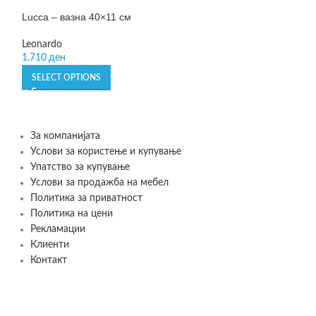
Lucca – вазна 40×11 см
Lucca – вазна, 3
Leonardo
Leonardo
1.710
ден
1.999
ден
SELECT OPTIONS
ADD TO CART
За компанијата
Услови за користење и купување
Упатство за купување
Услови за продажба на мебел
Политика за приватност
Политика на цени
Рекламации
Клиенти
Контакт