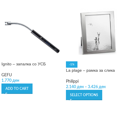
Ignito – запалка со УСБ
-1%
La plage – рамка за слика
GEFU
1.770
ден
Philippi
2.140
ден
–
3.426
ден
ADD TO CART
SELECT OPTIONS