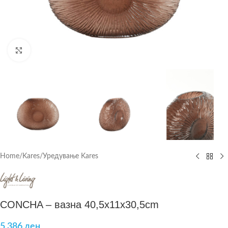
Click to enlarge
Home
/
Kares
/
Уредување Kares
CONCHA – вазна 40,5x11x30,5cm
5.386
ден