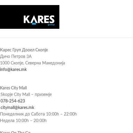
Карес Груп Дооел Скопје
Дичо Петров 3А
1000 Скопје, Северна Македонија
info@kares.mk
Kares City Mall
Skopje City Mall – приземје
078-254-623
citymall@kares.mk
Понеделник до Сабота 10:00h – 22:00h
Недела 10:00h – 20:00h