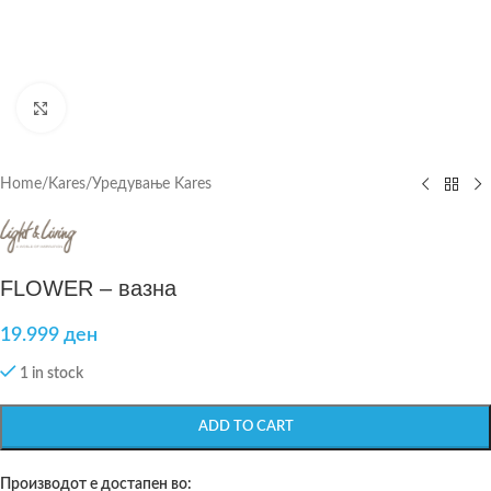
Click to enlarge
Home
/
Kares
/
Уредување Kares
FLOWER – вазна
19.999
ден
1 in stock
ADD TO CART
Производот е достапен во: