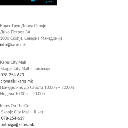
Карес Груп Дооел Скопје
Дичо Петров 3А
1000 Скопје, Северна Македонија
info@kares.mk
Kares City Mall
Skopje City Mall – приземје
078-254-623
citymall@kares.mk
Понеделник до Сабота 10:00h – 22:00h
Недела 10:00h – 20:00h
Kares On The Go
Skopje City Mall – II кат
078-254-619
onthego@kares.mk