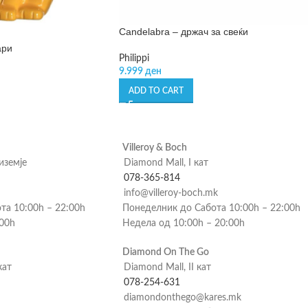
Candelabra – држач за свеќи
ари
Philippi
9.999
ден
ADD TO CART
Villeroy & Boch
риземје
Diamond Mall, I кат
078-365-814
info@villeroy-boch.mk
та 10:00h – 22:00h
Понеделник до Сабота 10:00h – 22:00h
:00h
Недела од 10:00h – 20:00h
Diamond On The Go
кат
Diamond Mall, II кат
078-254-631
diamondonthego@kares.mk