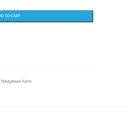
DD TO CART
Уредување Kares