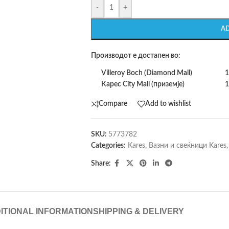
-
+
A
Производот е достапен во:
Villeroy Boch (Diamond Mall)
1
Карес City Mall (приземје)
1
Compare
Add to wishlist
SKU:
5773782
Categories:
Kares
,
Вазни и свеќници Kares
,
Share:
ITIONAL INFORMATION
SHIPPING & DELIVERY