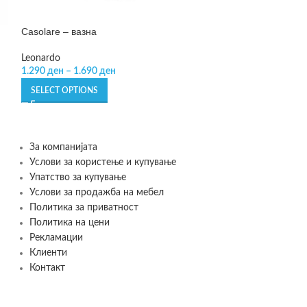
Casolare – вазна
Malo stress kille
“Luxury Version”
Leonardo
1.290
ден
–
1.690
ден
Philippi
1.190
ден
SELECT OPTIONS
ADD TO CART
За компанијата
Услови за користење и купување
Упатство за купување
Услови за продажба на мебел
Политика за приватност
Политика на цени
Рекламации
Клиенти
Контакт