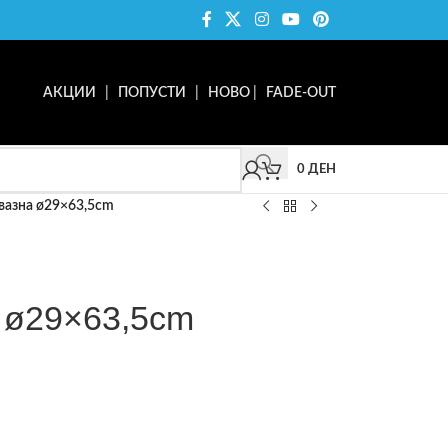
АКЦИИ
|
ПОПУСТИ
|
НОВО
|
FADE-OUT
0
ДЕН
вазна ø29×63,5cm
 ø29×63,5cm