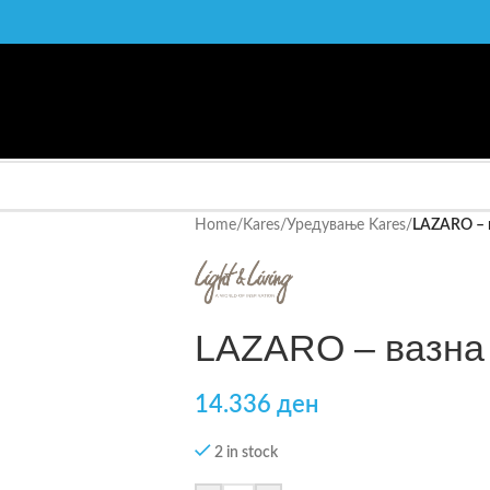
Home
/
Kares
/
Уредување Kares
/
LAZARO – 
LAZARO – вазна
14.336
ден
2 in stock