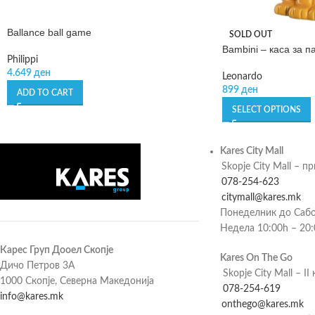
Ballance ball game
SOLD OUT
Bambini – каса за п
Philippi
4.649
ден
Leonardo
899
ден
ADD TO CART
SELECT OPTIONS
Kares City Mall
Skopje City Mall – п
078-254-623
citymall@kares.mk
Понеделник до Сабо
Недела 10:00h – 20
Карес Груп Дооел Скопје
Kares On The Go
Дичо Петров 3А
Skopje City Mall – II 
1000 Скопје, Северна Македонија
078-254-619
info@kares.mk
onthego@kares.mk