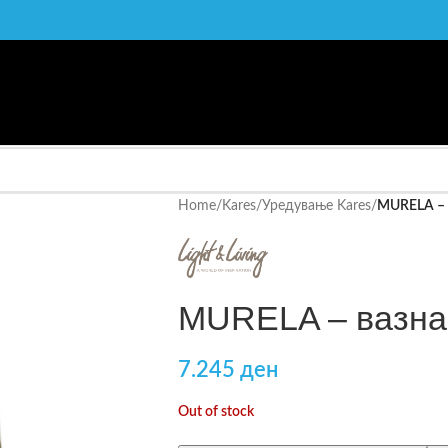
Home
/
Kares
/
Уредување Kares
/
MURELA – 
MURELA – вазна
7.245
ден
Out of stock