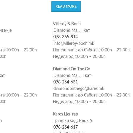
READ MORE
Villeroy & Boch
риземје
Diamond Mall, I кат
078-365-814
info@villeroy-boch.mk
та 10:00h – 22:00h
Понеделник до Сабота 10:00h – 22:00h
:00h
Недела од 10:00h – 20:00h
Diamond On The Go
кат
Diamond Mall, II кат
078-254-631
diamondonthego@kares.mk
та 10:00h – 22:00h
Понеделник до Сабота 10:00h – 22:00h
:00h
Недела од 10:00h – 20:00h
Kares Центар
ат
Градски ѕид, Блок 5
078-254-617