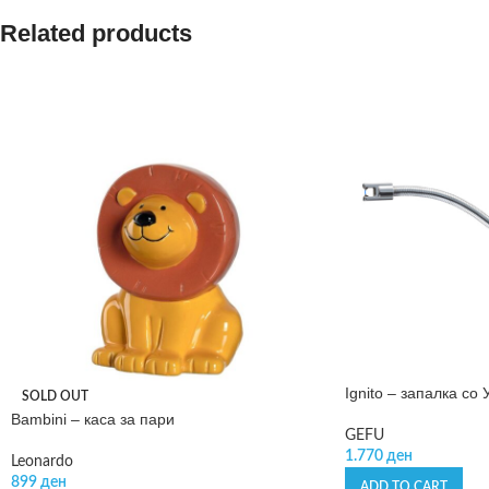
Related products
Ignito – запалка со
SOLD OUT
Bambini – каса за пари
GEFU
1.770
ден
Leonardo
899
ден
ADD TO CART