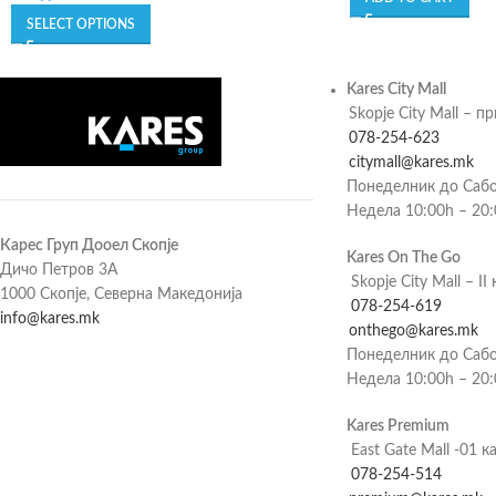
SELECT OPTIONS
Kares City Mall
Skopje City Mall – п
078-254-623
citymall@kares.mk
Понеделник до Сабо
Недела 10:00h – 20
Карес Груп Дооел Скопје
Kares On The Go
Дичо Петров 3А
Skopje City Mall – II 
1000 Скопје, Северна Македонија
078-254-619
info@kares.mk
onthego@kares.mk
Понеделник до Сабо
Недела 10:00h – 20
Kares Premium
East Gate Mall -01 к
078-254-514