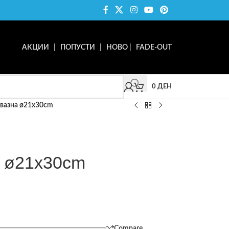
АКЦИИ
|
ПОПУСТИ
|
НОВО
|
FADE-OUT
0
ДЕН
вазна ø21x30cm
 ø21x30cm
Compare