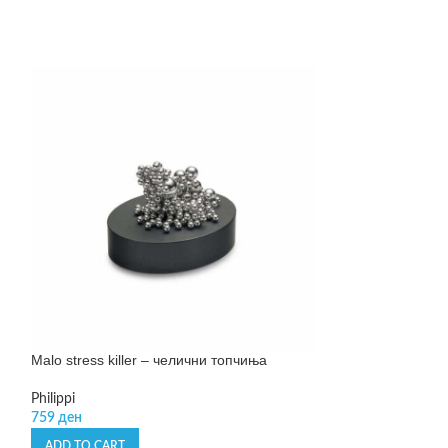
Malo stress killer – челични топчиња
Malo stress kille
“Luxury Version”
Philippi
759
ден
Philippi
1.190
ден
ADD TO CART