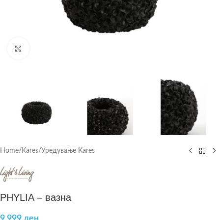
Click to enlarge
Home
/
Kares
/
Уредување Kares
PHYLIA – вазна
9.999
ден