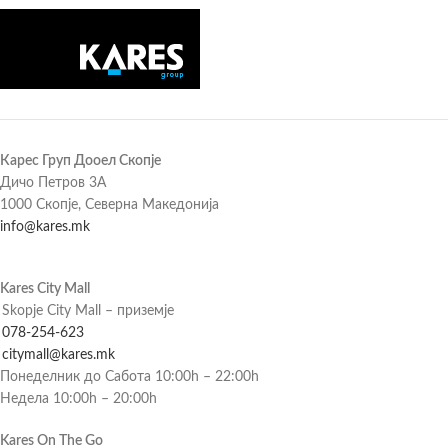
Карес Груп Дооел Скопје
Дичо Петров 3А
1000 Скопје, Северна Македонија
info@kares.mk
Kares City Mall
Skopje City Mall – приземје
078-254-623
citymall@kares.mk
Понеделник до Сабота 10:00h – 22:00h
Недела 10:00h – 20:00h
Kares On The Go