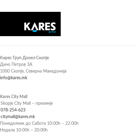
Карес Груп Дооел Скопје
Дичо Петров 3А
1000 Скопје, Северна Македонија
info@kares.mk
Kares City Mall
Skopje City Mall – приземје
078-254-623
citymall@kares.mk
Понеделник до Сабота 10:00h – 22:00h
Недела 10:00h – 20:00h