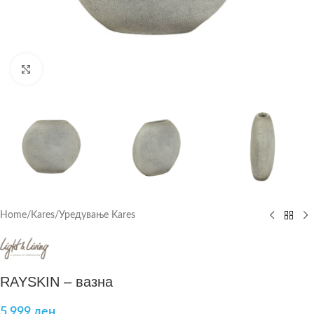
Click to enlarge
Home
/
Kares
/
Уредување Kares
RAYSKIN – вазна
5.999
ден