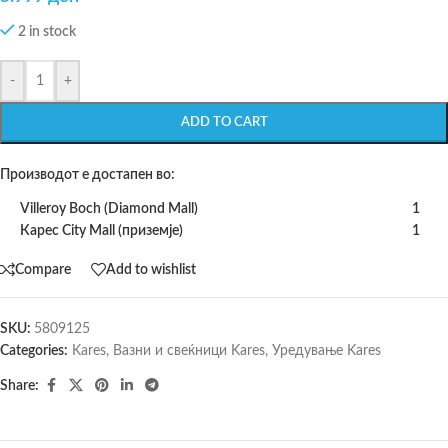
2 in stock
-
+
ADD TO CART
Производот е достапен во:
Villeroy Boch (Diamond Mall)
1
Карес City Mall (приземје)
1
Compare
Add to wishlist
SKU:
5809125
Categories:
Kares
,
Вазни и свеќници Kares
,
Уредување Kares
Share: