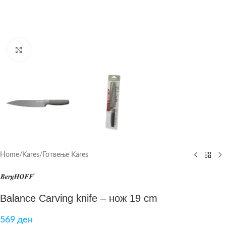
Click to enlarge
Home
/
Kares
/
Готвење Kares
Balance Carving knife – нож 19 cm
569
ден