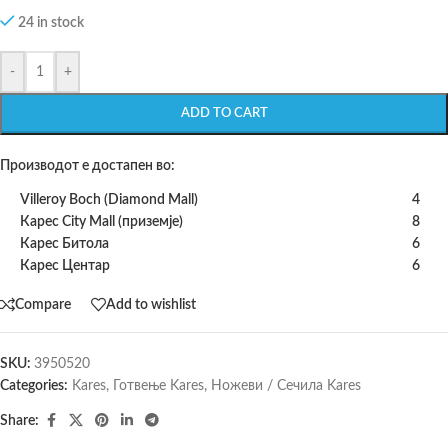
24 in stock
-
+
ADD TO CART
Производот е достапен во:
Villeroy Boch (Diamond Mall)
4
Карес City Mall (приземје)
8
Карес Битола
6
Карес Центар
6
Compare
Add to wishlist
SKU:
3950520
Categories:
Kares
,
Готвење Kares
,
Ножеви / Сечила Kares
Share: