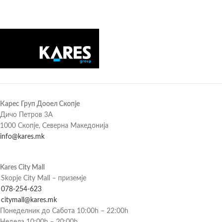
Карес Груп Дооел Скопје
Дичо Петров 3А
1000 Скопје, Северна Македонија
info@kares.mk
Kares City Mall
Skopje City Mall – приземје
078-254-623
citymall@kares.mk
Понеделник до Сабота 10:00h – 22:00h