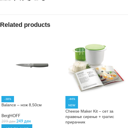
Related products
-38%
-44%
Balance – нож 8,50см
NEW
Cheese Maker Kit – сет за
BergHOFF
правење сирење + гратис
249
ден
399
ден
прирачник