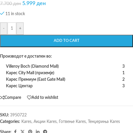
5.999
ден
7.700
ден
11 in stock
-
+
ADD TO CART
Производот е достапен во:
Villeroy Boch (Diamond Mall)
3
Карес City Mall (приземје)
1
Карес Премиум (East Gate Mall)
2
Карес Центар
3
Compare
Add to wishlist
SKU:
3950722
Categories:
Kares
,
Акции Kares
,
Готвење Kares
,
Тенџериња Kares
Share: