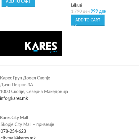
ADD TO CART
Lékué
999
ден
1.790
ден
ADD TO CART
Карес Груп Дооел Скопје
Дичо Петров 3А
1000 Скопје, Северна Македонија
info@kares.mk
Kares City Mall
Skopje City Mall – приземје
078-254-623
citymall@kares.mk