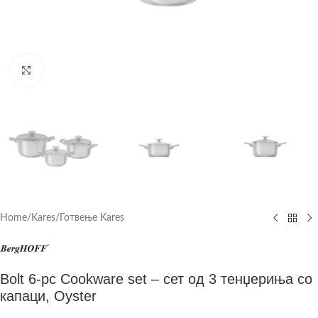
Click to enlarge
Home
/
Kares
/
Готвење Kares
Bolt 6-pc Cookware set – сет од 3 тенџериња со
капаци, Oyster