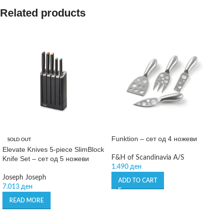
Related products
Funktion – сет од 4 ножеви
SOLD OUT
Elevate Knives 5-piece SlimBlock
F&H of Scandinavia A/S
Knife Set – сет од 5 ножеви
1.490
ден
Joseph Joseph
ADD TO CART
7.013
ден
READ MORE