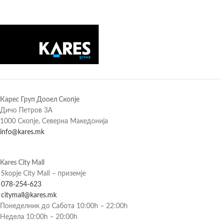
Карес Груп Дооел Скопје
Дичо Петров 3А
1000 Скопје, Северна Македонија
info@kares.mk
Kares City Mall
Skopje City Mall – приземје
078-254-623
citymall@kares.mk
Понеделник до Сабота 10:00h – 22:00h
Недела 10:00h – 20:00h