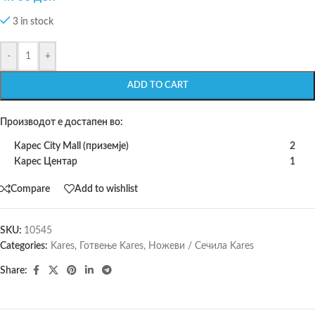
3 in stock
-
+
ADD TO CART
Производот е достапен во:
Карес City Mall (приземје)
2
Карес Центар
1
Compare
Add to wishlist
SKU:
10545
Categories:
Kares
,
Готвење Kares
,
Ножеви / Сечила Kares
Share: