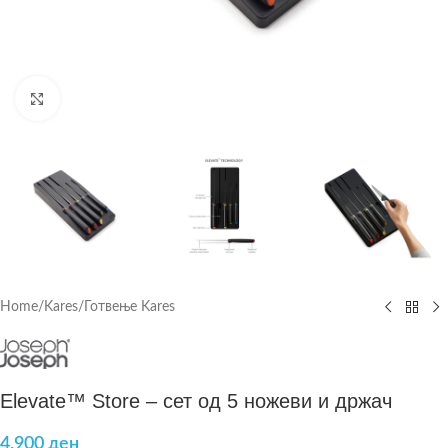
Click to enlarge
Home
/
Kares
/
Готвење Kares
Elevate™ Store – сет од 5 ножеви и држач
4.900
ден