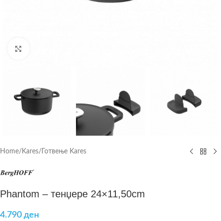
Click to enlarge
Home
/
Kares
/
Готвење Kares
Phantom – тенџере 24×11,50cm
4.790
ден