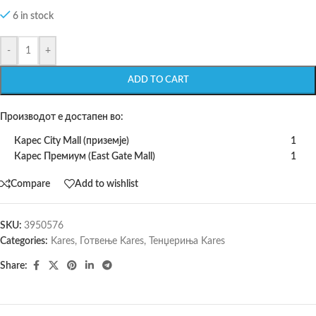
6 in stock
-
+
ADD TO CART
Производот е достапен во:
Карес City Mall (приземје)
1
Карес Премиум (East Gate Mall)
1
Compare
Add to wishlist
SKU:
3950576
Categories:
Kares
,
Готвење Kares
,
Тенџериња Kares
Share: