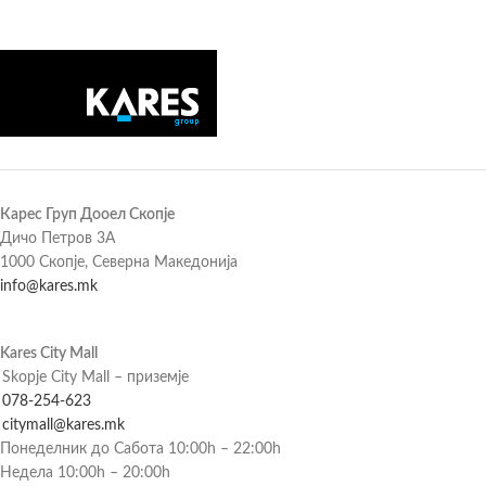
Карес Груп Дооел Скопје
Дичо Петров 3А
1000 Скопје, Северна Македонија
info@kares.mk
Kares City Mall
Skopje City Mall – приземје
078-254-623
citymall@kares.mk
Понеделник до Сабота 10:00h – 22:00h
Недела 10:00h – 20:00h