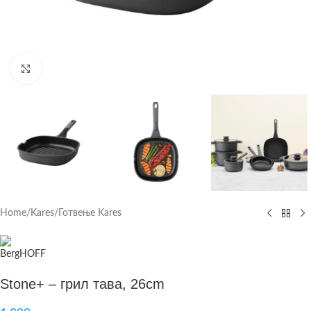
Click to enlarge
Home
/
Kares
/
Готвење Kares
Stone+ – грил тава, 26cm