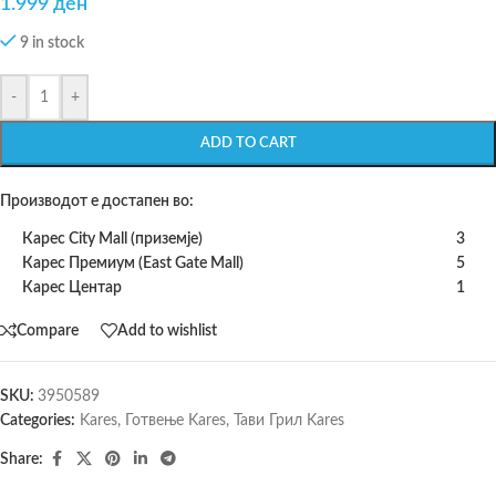
1.999
ден
9 in stock
-
+
ADD TO CART
Производот е достапен во:
Карес City Mall (приземје)
3
Карес Премиум (East Gate Mall)
5
Карес Центар
1
Compare
Add to wishlist
SKU:
3950589
Categories:
Kares
,
Готвење Kares
,
Тави Грил Kares
Share: