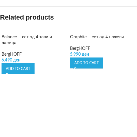
Related products
Balance – сет од 4 тави и
Graphite – сет од 4 ножеви
лажица
BergHOFF
BergHOFF
5.990
ден
6.490
ден
ADD TO CART
ADD TO CART