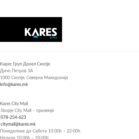
Карес Груп Дооел Скопје
Дичо Петров 3А
1000 Скопје, Северна Македонија
info@kares.mk
Kares City Mall
Skopje City Mall – приземје
078-254-623
citymall@kares.mk
Понеделник до Сабота 10:00h – 22:00h
Недела 10:00h – 20:00h