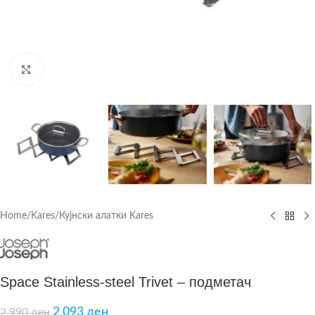
Click to enlarge
Home
/
Kares
/
Кујнски алатки Kares
Space Stainless-steel Trivet – подметач
2.093
ден
2.990
ден