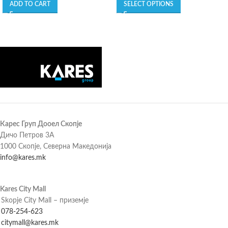
ADD TO CART
SELECT OPTIONS
Карес Груп Дооел Скопје
Дичо Петров 3А
1000 Скопје, Северна Македонија
info@kares.mk
Kares City Mall
Skopje City Mall – приземје
078-254-623
citymall@kares.mk