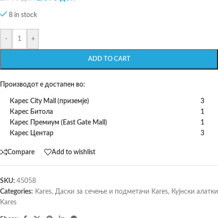
8 in stock
-
+
ADD TO CART
Производот е достапен во:
Карес City Mall (приземје)
3
Карес Битола
1
Карес Премиум (East Gate Mall)
1
Карес Центар
3
Compare
Add to wishlist
SKU:
45058
Categories:
Kares
,
Даски за сечење и подметачи Kares
,
Кујнски алатки
Kares