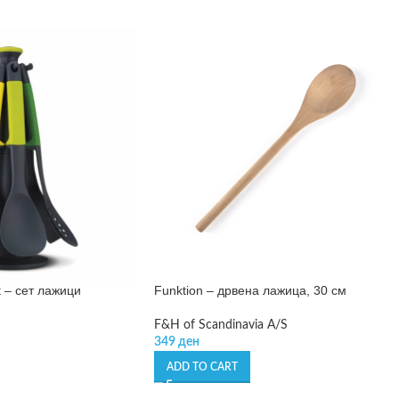
t – сет лажици
Funktion – дрвена лажица, 30 см
F&H of Scandinavia A/S
349
ден
ADD TO CART