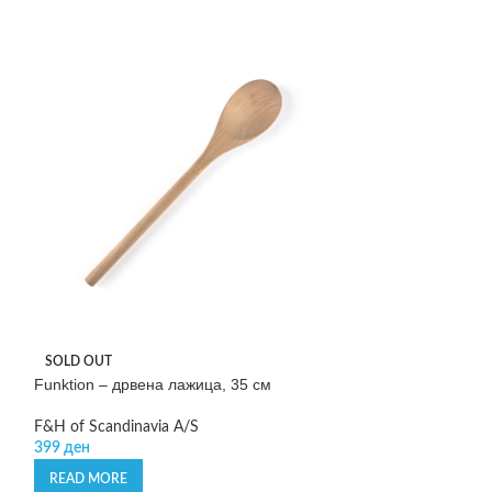
Funktion – спату
SOLD OUT
Funktion – дрвена лажица, 35 см
F&H of Scandinav
420
ден
F&H of Scandinavia A/S
399
ден
ADD TO CART
READ MORE