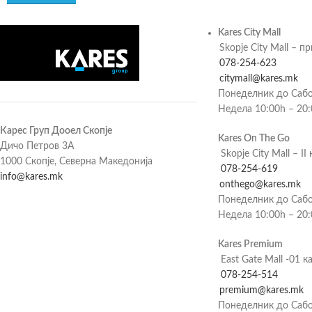
Kares City Mall
Skopje City Mall – п
078-254-623
citymall@kares.mk
Понеделник до Сабо
Недела 10:00h – 20
Карес Груп Дооел Скопје
Kares On The Go
Дичо Петров 3А
Skopje City Mall – II 
1000 Скопје, Северна Македонија
078-254-619
info@kares.mk
onthego@kares.mk
Понеделник до Сабо
Недела 10:00h – 20
Kares Premium
East Gate Mall -01 к
078-254-514
premium@kares.mk
Понеделник до Сабо