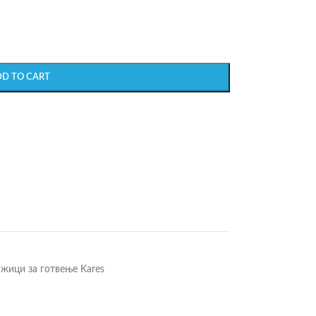
DD TO CART
жици за готвење Kares