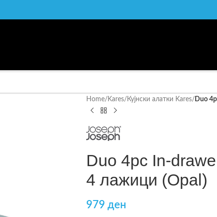
Home
/
Kares
/
Кујнски алатки Kares
/
Duo 4pc
Duo 4pc In-drawer
4 лажици (Opal)
979
ден