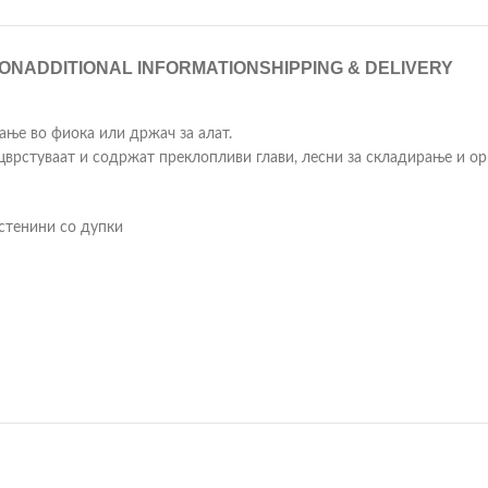
ION
ADDITIONAL INFORMATION
SHIPPING & DELIVERY
ње во фиока или држач за алат.
цврстуваат и содржат преклопливи глави, лесни за складирање и о
стенини со дупки