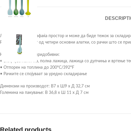
DESCRIPT
Лабавиот прибор зафаќа простор и може да биде тежок за складира
Решение – Комплет од четири основни алатки, со рачки што се при
Карактеристики и придобивки:
• Вклучува лажичка, полна лажица, лажица со дупчиња и вртење те
• Отпорен на топлина до 200°C/392°F
• Рачките се спојуваат за уредно складирање
Димензии на производот: В7 x Ш9 x Д 32,7 см
Големина на пакување: В 36,8 x Ш 11 x Д 7 см
Related products