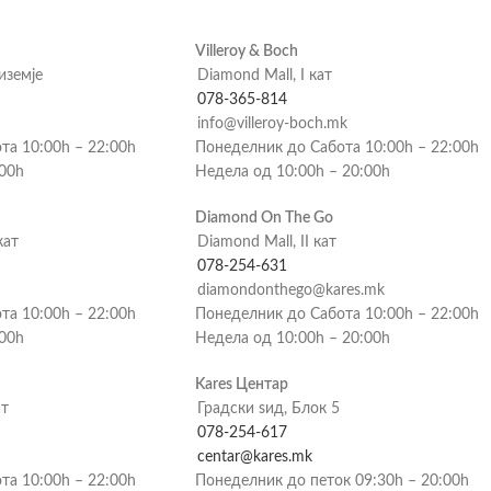
Villeroy & Boch
риземје
Diamond Mall, I кат
078-365-814
info@villeroy-boch.mk
та 10:00h – 22:00h
Понеделник до Сабота 10:00h – 22:00h
:00h
Недела од 10:00h – 20:00h
Diamond On The Go
кат
Diamond Mall, II кат
078-254-631
diamondonthego@kares.mk
та 10:00h – 22:00h
Понеделник до Сабота 10:00h – 22:00h
:00h
Недела од 10:00h – 20:00h
Kares Центар
ат
Градски ѕид, Блок 5
078-254-617
centar@kares.mk
та 10:00h – 22:00h
Понеделник до петок 09:30h – 20:00h