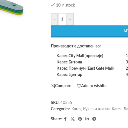
10 in stock
-
+
A
Производот е достапен во:
Карес City Mall (приземје)
1
Карес Битола
3
Карес Премиум (East Gate Mall)
2
Карес Центар
4
Compare
Add to wishlist
SKU:
10555
Categories:
Kares
,
Кујнски алатки Kares
,
Ла
Share: