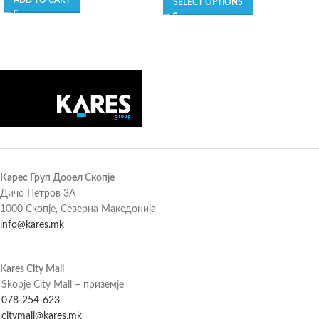
ADD TO CART
SELECT OPTIONS
Карес Груп Дооел Скопје
Дичо Петров 3А
1000 Скопје, Северна Македонија
info@kares.mk
Kares City Mall
Skopje City Mall – приземје
078-254-623
citymall@kares.mk