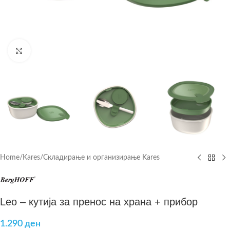
Click to enlarge
Home
/
Kares
/
Складирање и организирање Kares
Leo – кутија за пренос на храна + прибор
1.290
ден