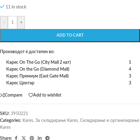
11 in stock
-
+
ADD TO CART
Производот е достапен во:
Карес On The Go (City Mall 2 кат)
1
Карес On the Go (Diamond Mall)
4
Карес Премиум (East Gate Mall)
3
Карес Центар
3
Compare
Add to wishlist
SKU:
3950221
Categories:
Kares
,
За складирање Kares
,
Складирање и организирање
Kares
Share: