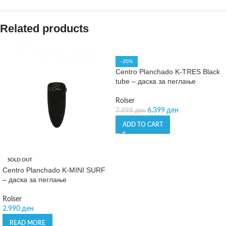
Related products
-20%
Centro Planchado K-TRES Black
tube – даска за пеглање
Rolser
6.399
ден
7.999
ден
ADD TO CART
SOLD OUT
Centro Planchado K-MINI SURF
– даска за пеглање
Rolser
2.990
ден
READ MORE