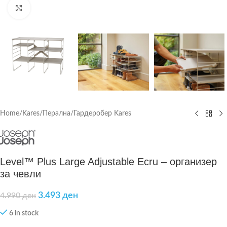
Click to enlarge
Home
/
Kares
/
Перална/Гардеробер Kares
Level™ Plus Large Adjustable Ecru – организер
за чевли
3.493
ден
4.990
ден
6 in stock