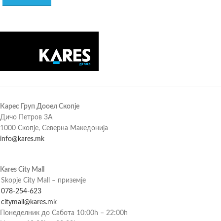
Карес Груп Дооел Скопје
Дичо Петров 3А
1000 Скопје, Северна Македонија
info@kares.mk
Kares City Mall
Skopje City Mall – приземје
078-254-623
citymall@kares.mk
Понеделник до Сабота 10:00h – 22:00h