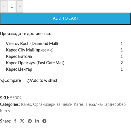
-
+
ADD TO CART
Производот е достапен во:
Villeroy Boch (Diamond Mall)
1
Карес City Mall (приземје)
1
Карес Битола
1
Карес Премиум (East Gate Mall)
2
Карес Центар
1
Compare
Add to wishlist
SKU:
55009
Categories:
Kares
,
Организери за чевли Kares
,
Перална/Гардеробер
Kares
Share: