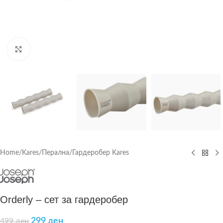
Click to enlarge
Home
/
Kares
/
Перална/Гардеробер Kares
Orderly – сет за гардеробер
299
ден
499
ден