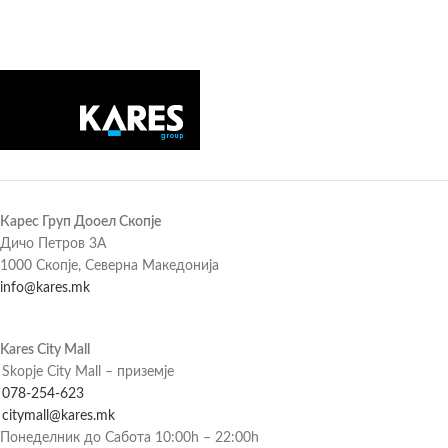
Карес Груп Дооел Скопје
Дичо Петров 3А
1000 Скопје, Северна Македонија
info@kares.mk
Kares City Mall
Skopje City Mall – приземје
078-254-623
citymall@kares.mk
Понеделник до Сабота 10:00h – 22:00h