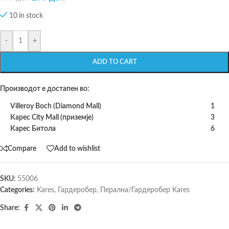
10 in stock
-
+
ADD TO CART
Производот е достапен во:
Villeroy Boch (Diamond Mall)
1
Карес City Mall (приземје)
3
Карес Битола
6
Compare
Add to wishlist
SKU:
55006
Categories:
Kares
,
Гардеробер
,
Перална/Гардеробер Kares
Share: