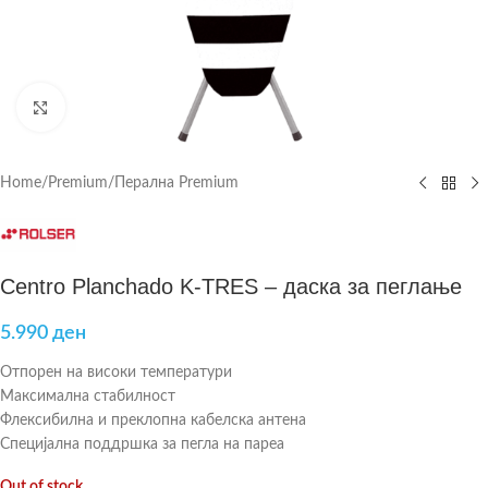
Click to enlarge
Home
/
Premium
/
Перална Premium
Centro Planchado K-TRES – даска за пеглање
5.990
ден
Отпорен на високи температури
Максимална стабилност
Флексибилна и преклопна кабелска антена
Специјална поддршка за пегла на пареа
Out of stock