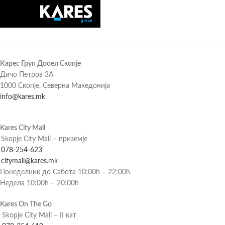
Карес Груп Дооел Скопје
Дичо Петров 3А
1000 Скопје, Северна Македонија
info@kares.mk
Kares City Mall
Skopje City Mall – приземје
078-254-623
citymall@kares.mk
Понеделник до Сабота 10:00h – 22:00h
Недела 10:00h – 20:00h
Kares On The Go
Skopje City Mall – II кат