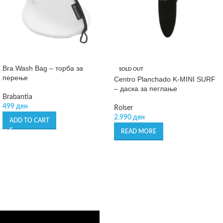
Bra Wash Bag – торба за
SOLD OUT
перење
Centro Planchado K-MINI SURF
– даска за пеглање
Brabantia
499
ден
Rolser
2.990
ден
ADD TO CART
READ MORE