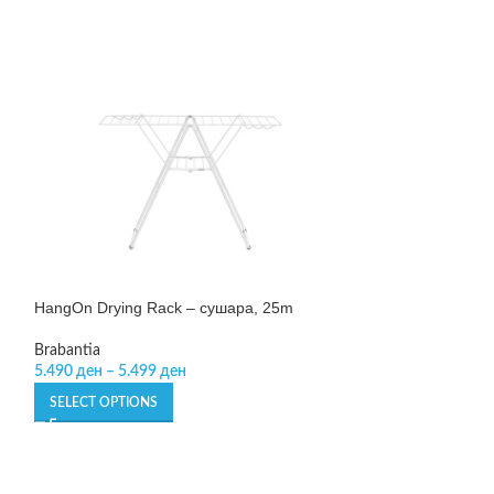
HangOn Drying Rack – сушара, 25m
SOLD OUT
Ironing Board – 
Brabantia
Flower
5.490
ден
–
5.499
ден
Brabantia
SELECT OPTIONS
10.490
ден
SELECT OPTIONS