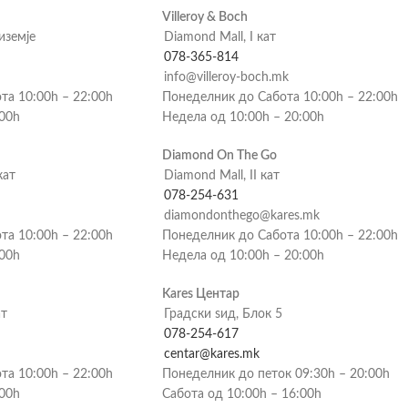
Villeroy & Boch
риземје
Diamond Mall, I кат
078-365-814
info@villeroy-boch.mk
та 10:00h – 22:00h
Понеделник до Сабота 10:00h – 22:00h
:00h
Недела од 10:00h – 20:00h
Diamond On The Go
кат
Diamond Mall, II кат
078-254-631
diamondonthego@kares.mk
та 10:00h – 22:00h
Понеделник до Сабота 10:00h – 22:00h
:00h
Недела од 10:00h – 20:00h
Kares Центар
ат
Градски ѕид, Блок 5
078-254-617
centar@kares.mk
та 10:00h – 22:00h
Понеделник до петок 09:30h – 20:00h
:00h
Сабота од 10:00h – 16:00h