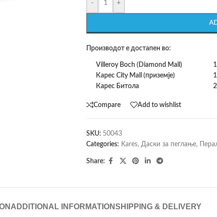
-
+
A
Производот е достапен во:
Villeroy Boch (Diamond Mall)
1
Карес City Mall (приземје)
1
Карес Битола
2
Compare
Add to wishlist
SKU:
50043
Categories:
Kares
,
Даски за пеглање
,
Пера
Share:
ION
ADDITIONAL INFORMATION
SHIPPING & DELIVERY