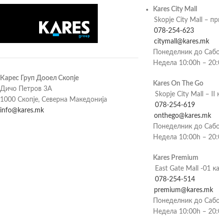
Kares City Mall
Skopje City Mall – п
078-254-623
citymall@kares.mk
Понеделник до Сабо
Недела 10:00h – 20
Карес Груп Дооел Скопје
Kares On The Go
Дичо Петров 3А
Skopje City Mall – II 
1000 Скопје, Северна Македонија
078-254-619
info@kares.mk
onthego@kares.mk
Понеделник до Сабо
Недела 10:00h – 20
Kares Premium
East Gate Mall -01 к
078-254-514
premium@kares.mk
Понеделник до Сабо
Недела 10:00h – 20