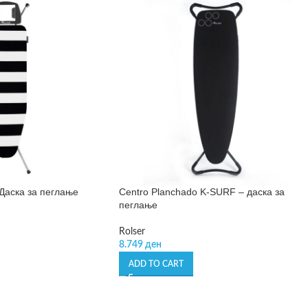
 Даска за пеглање
Centro Planchado K-SURF – даска за
пеглање
Rolser
8.749
ден
ADD TO CART