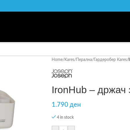
Home
/
Kares
/
Перална/Гардеробер Kares
/
IronHub – држач 
1.790
ден
4 in stock