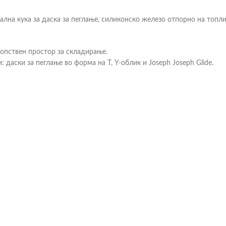
ална кука за даска за пеглање, силиконско железо отпорно на топли
сопствен простор за складирање.
: даски за пеглање во форма на Т, Y-облик и Joseph Joseph Glide.