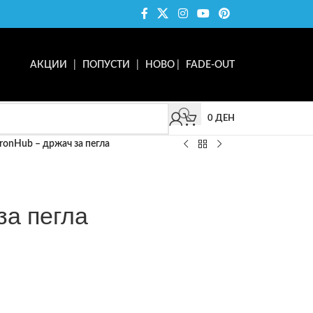
АКЦИИ
|
ПОПУСТИ
|
НОВО
|
FADE-OUT
0
ДЕН
IronHub – држач за пегла
за пегла