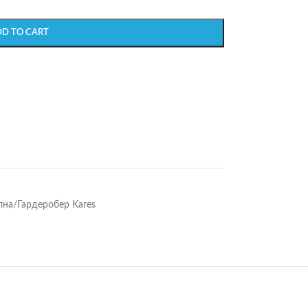
DD TO CART
лна/Гардеробер Kares