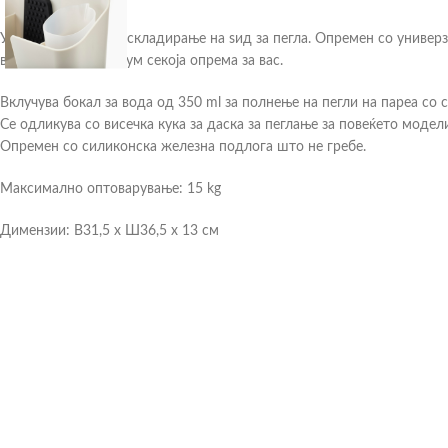
Уникатна опција за складирање на ѕид за пегла. Опремен со универз
вода – ја имаме на ум секоја опрема за вас.
Вклучува бокал за вода од 350 ml за полнење на пегли на пареа со 
Се одликува со висечка кука за даска за пеглање за повеќето модели
Опремен со силиконска железна подлога што не гребе.
Максимално оптоварување: 15 kg
Димензии: В31,5 х Ш36,5 х 13 см