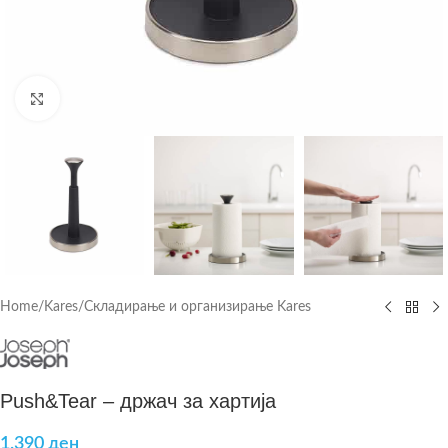
Click to enlarge
Home
/
Kares
/
Складирање и организирање Kares
Push&Tear – држач за хартија
1.390
ден