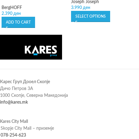
Joseph Joseph
BergHOFF
3.990
ден
2.390
ден
SELECT OPTIONS
ADD TO CART
Карес Груп Дооел Скопје
Дичо Петров 3А
1000 Скопје, Северна Македонија
info@kares.mk
Kares City Mall
Skopje City Mall – приземје
078-254-623