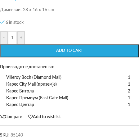
Димензии: 28 x 16 x 16 cm
6 in stock
-
+
ADD TO CART
Производот е достапен во:
Villeroy Boch (Diamond Mall)
1
Карес City Mall (приземје)
1
Карес Битола
2
Карес Премиум (East Gate Mall)
1
Карес Центар
1
Compare
Add to wishlist
SKU:
85140