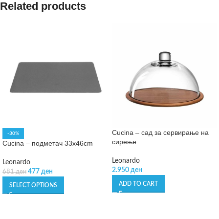
Related products
Cucina – сад за сервирање на
-30%
сирење
Cucina – подметач 33х46cm
Leonardo
Leonardo
2.950
ден
477
ден
681
ден
ADD TO CART
SELECT OPTIONS