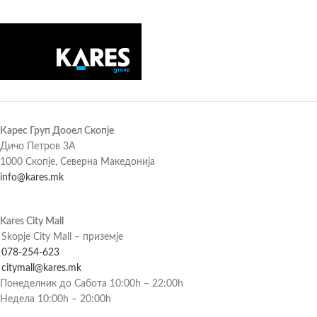
Карес Груп Дооел Скопје
Дичо Петров 3А
1000 Скопје, Северна Македонија
info@kares.mk
Kares City Mall
Skopje City Mall – приземје
078-254-623
citymall@kares.mk
Понеделник до Сабота 10:00h – 22:00h
Недела 10:00h – 20:00h