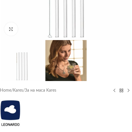
Click to enlarge
Home
/
Kares
/
За на маса Kares