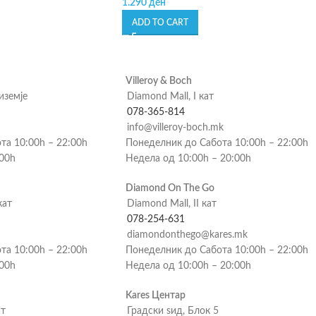
1.290
ден
ADD TO CART
Villeroy & Boch
риземје
Diamond Mall, I кат
078-365-814
info@villeroy-boch.mk
та 10:00h – 22:00h
Понеделник до Сабота 10:00h – 22:00h
:00h
Недела од 10:00h – 20:00h
Diamond On The Go
кат
Diamond Mall, II кат
078-254-631
diamondonthego@kares.mk
та 10:00h – 22:00h
Понеделник до Сабота 10:00h – 22:00h
:00h
Недела од 10:00h – 20:00h
Kares Центар
ат
Градски ѕид, Блок 5