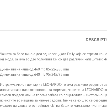
DESCRIPT
Чашата за бело вино е дел од колекцијата Daily која се стреми кон
од мода. Ја има во две големини т.е. со два различни капацитети: 4
Димензии на чаша од 460 ml:
85/226/85 mm
Димензии на чаша од 640 ml:
95/245/95 mm
Истражувачкиот центар на LEONARDO го има развиено рецептот за 
иновативната високотехнолошка формула, чашите на LEONARDO кои 
семеен појадок или на голема забава со пријателите – екстремно 
исчистите во машина за миење садови. Тие не само што се безбедни
можете да уживате во трајниот сјај на Вашите кристално чисти чаш