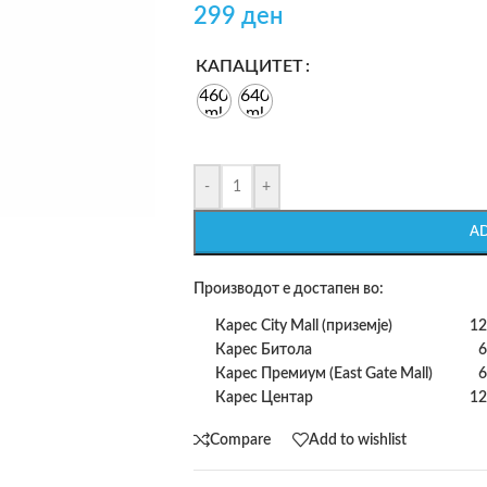
299
ден
КАПАЦИТЕТ
460
640
ml
ml
-
+
A
Производот е достапен во:
Карес City Mall (приземје)
12
Карес Битола
6
Карес Премиум (East Gate Mall)
6
Карес Центар
12
Compare
Add to wishlist