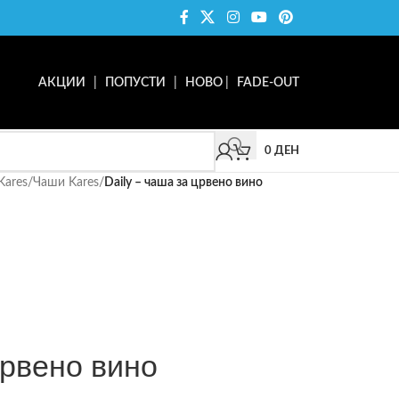
АКЦИИ
|
ПОПУСТИ
|
НОВО
|
FADE-OUT
0
ДЕН
Kares
/
Чаши Kares
/
Daily – чаша за црвено вино
црвено вино