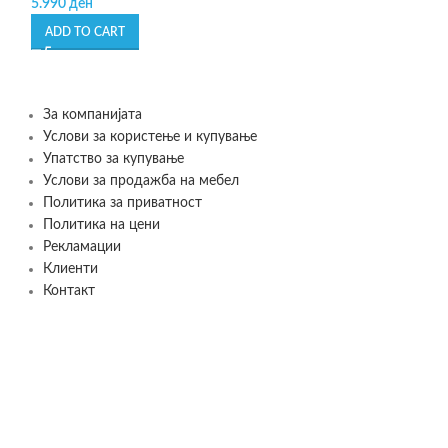
5.990
ден
449
ден
ADD TO CART
ADD TO CART
За компанијата
Услови за користење и купување
Упатство за купување
Услови за продажба на мебел
Политика за приватност
Политика на цени
Рекламации
Клиенти
Контакт