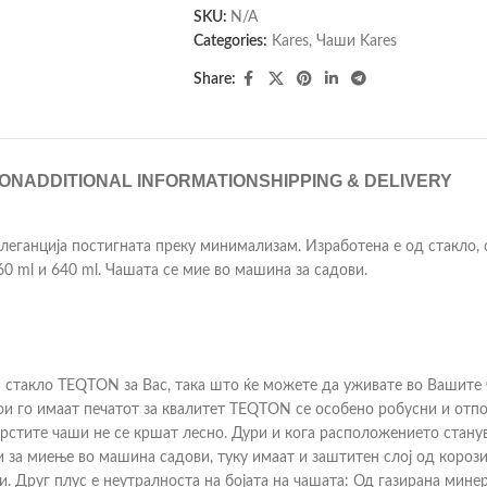
SKU:
N/A
Categories:
Kares
,
Чаши Kares
Share:
ION
ADDITIONAL INFORMATION
SHIPPING & DELIVERY
 елеганција постигната преку минимализам. Изработена е од стакло, 
60 ml и 640 ml. Чашата се мие во машина за садови.
стакло TEQTON за Вас, така што ќе можете да уживате во Вашите 
го имаат печатот за квалитет TEQTON се особено робусни и отпор
цврстите чаши не се кршат лесно. Дури и кога расположението стан
 за миење во машина садови, туку имаат и заштитен слој од корози
и. Друг плус е неутралноста на бојата на чашата: Од газирана мин