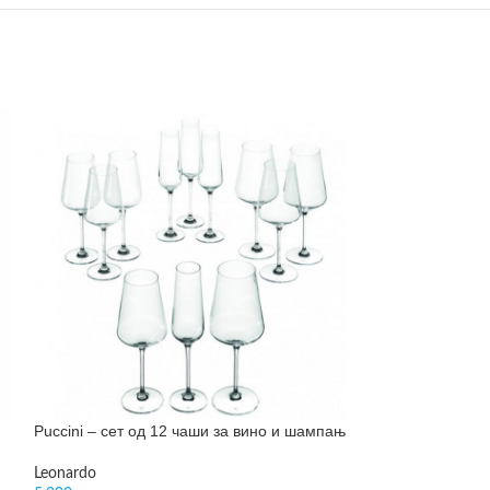
Puccini – сет од 12 чаши за вино и шампањ
Puccini – чаша з
Leonardo
Leonardo