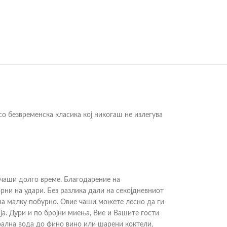
со безвременска класика кој никогаш не излегува
чаши долго време. Благодарение на
ни на удари. Без разлика дали на секојдневниот
ува малку побурно. Овие чаши можете лесно да ги
ја. Дури и по бројни миења, Вие и Вашите гости
ерална вода до фино вино или шарени коктели,