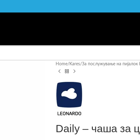
Home
/
Kares
/
За послужување на пијалок 
Daily – чаша за 