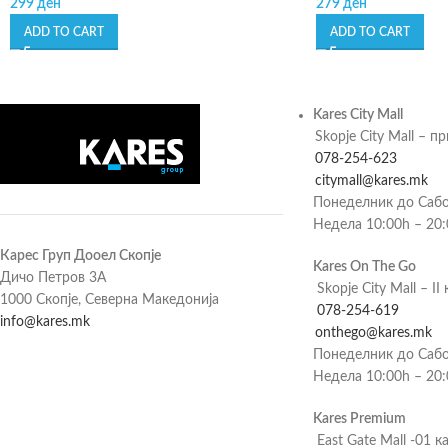
299
ден
279
ден
ADD TO CART
ADD TO CART
Kares City Mall
Skopje City Mall – п
078-254-623
citymall@kares.mk
Понеделник до Сабо
Недела 10:00h – 20
Карес Груп Дооел Скопје
Kares On The Go
Дичо Петров 3А
Skopje City Mall – II 
1000 Скопје, Северна Македонија
078-254-619
info@kares.mk
onthego@kares.mk
Понеделник до Сабо
Недела 10:00h – 20
Kares Premium
East Gate Mall -01 к