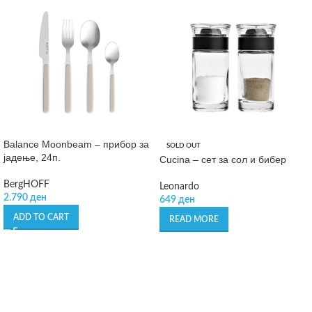
Balance Moonbeam – прибор за
SOLD OUT
јадење, 24п.
Cucina – сет за сол и бибер
BergHOFF
Leonardo
2.790
ден
649
ден
ADD TO CART
READ MORE