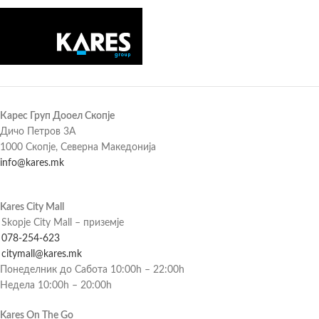
Карес Груп Дооел Скопје
Дичо Петров 3А
1000 Скопје, Северна Македонија
info@kares.mk
Kares City Mall
Skopje City Mall – приземје
078-254-623
citymall@kares.mk
Понеделник до Сабота 10:00h – 22:00h
Недела 10:00h – 20:00h
Kares On The Go