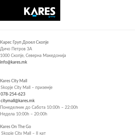
Карес Груп Дооел Скопје
Дичо Петров 3А
1000 Скопје, Северна Македонија
info@kares.mk
Kares City Mall
Skopje City Mall – приземје
078-254-623
citymall@kares.mk
Понеделник до Сабота 10:00h – 22:00h
Недела 10:00h – 20:00h
Kares On The Go
Skopje City Mall – II кат