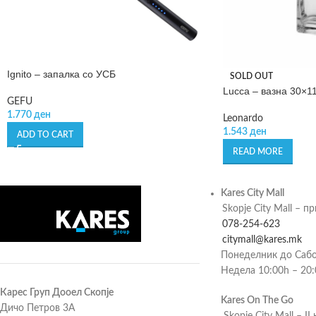
Ignito – запалка со УСБ
SOLD OUT
Lucca – вазна 30×1
GEFU
1.770
ден
Leonardo
1.543
ден
ADD TO CART
READ MORE
Kares City Mall
Skopje City Mall – п
078-254-623
citymall@kares.mk
Понеделник до Сабо
Недела 10:00h – 20
Карес Груп Дооел Скопје
Kares On The Go
Дичо Петров 3А
Skopje City Mall – II 