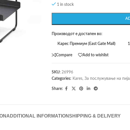
1 in stock
A
Производот е достапен во:
Карес Премиум (East Gate Mall)
1
Compare
Add to wishlist
SKU:
26996
Categories:
Kares
,
За послужување на пија
Share:
ION
ADDITIONAL INFORMATION
SHIPPING & DELIVERY