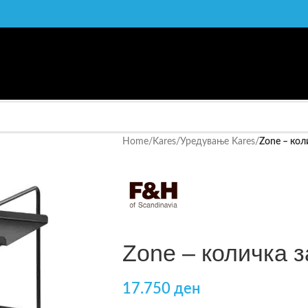
Home
/
Kares
/
Уредување Kares
/
Zone – кол
Zone – количка з
17.750
ден