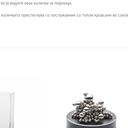
е ја видите оваа количка за пијалоци.
, количката пристигнува со послужавник со топли кроасани во сонл