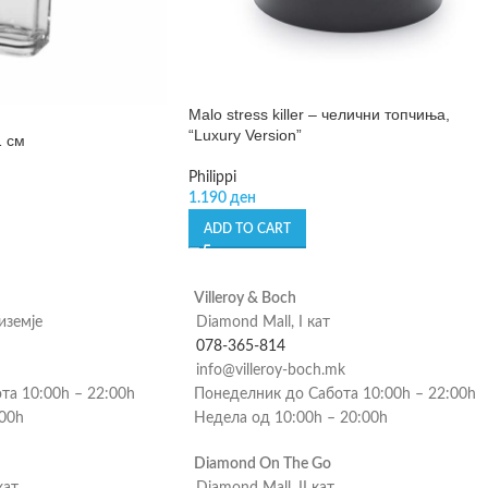
Malo stress killer – челични топчиња,
“Luxury Version”
1 см
Philippi
1.190
ден
ADD TO CART
Villeroy & Boch
риземје
Diamond Mall, I кат
078-365-814
info@villeroy-boch.mk
та 10:00h – 22:00h
Понеделник до Сабота 10:00h – 22:00h
:00h
Недела од 10:00h – 20:00h
Diamond On The Go
кат
Diamond Mall, II кат