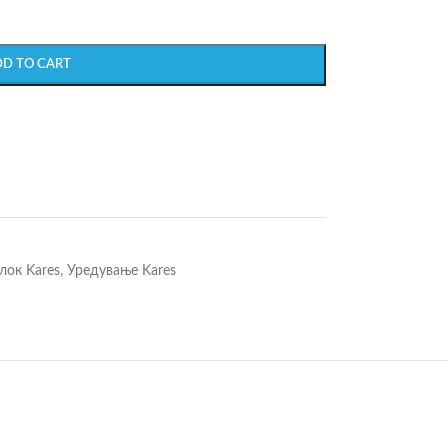
DD TO CART
лок Kares
,
Уредување Kares