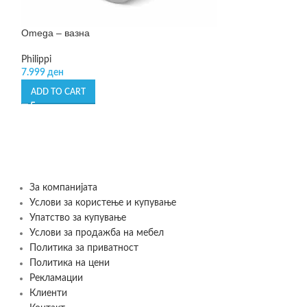
Omega – вазна
Philippi
7.999
ден
-20%
Poesia – вазна
ADD TO CART
Leonardo
1.699
ден
–
2.02
SELECT OPTIONS
За компанијата
Услови за користење и купување
Упатство за купување
Услови за продажба на мебел
Политика за приватност
Политика на цени
Рекламации
Клиенти