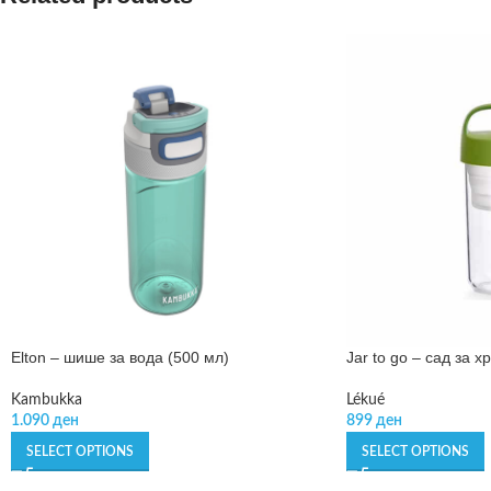
Elton – шише за вода (500 мл)
Jar to go – сад за х
Kambukka
Lékué
1.090
ден
899
ден
SELECT OPTIONS
SELECT OPTIONS