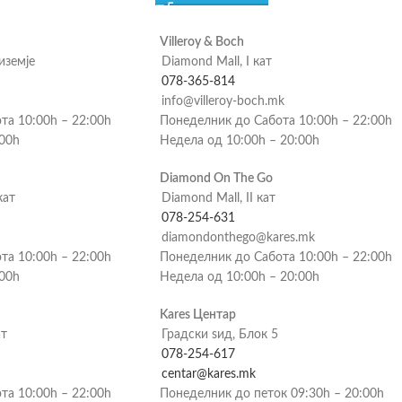
Villeroy & Boch
риземје
Diamond Mall, I кат
078-365-814
info@villeroy-boch.mk
та 10:00h – 22:00h
Понеделник до Сабота 10:00h – 22:00h
:00h
Недела од 10:00h – 20:00h
Diamond On The Go
кат
Diamond Mall, II кат
078-254-631
diamondonthego@kares.mk
та 10:00h – 22:00h
Понеделник до Сабота 10:00h – 22:00h
:00h
Недела од 10:00h – 20:00h
Kares Центар
ат
Градски ѕид, Блок 5
078-254-617
centar@kares.mk
та 10:00h – 22:00h
Понеделник до петок 09:30h – 20:00h