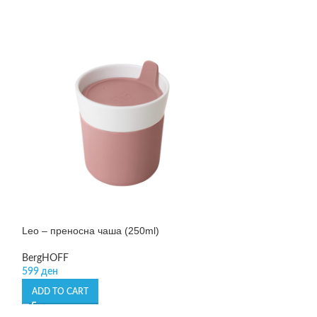
Leo – сет од 2 с
храна
Leo – преносна чаша (250ml)
BergHOFF
1.230
ден
BergHOFF
ADD TO CART
599
ден
ADD TO CART