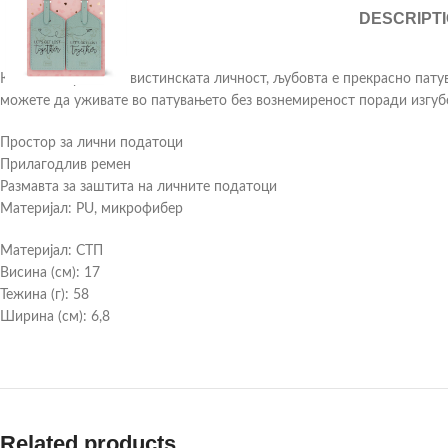
DESCRIPT
Кога заминувате со вистинската личност, љубовта е прекрасно пату
можете да уживате во патувањето без вознемиреност поради изгуб
Простор за лични податоци
Прилагодлив ремен
Размавта за заштита на личните податоци
Материјал: PU, микрофибер
Материјал: СТП
Висина (см): 17
Тежина (г): 58
Ширина (см): 6,8
Related products