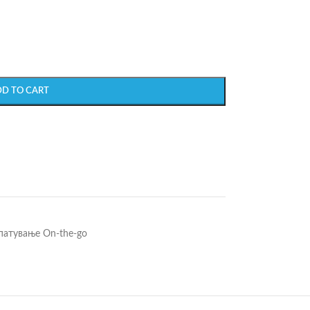
DD TO CART
патување On-the-go