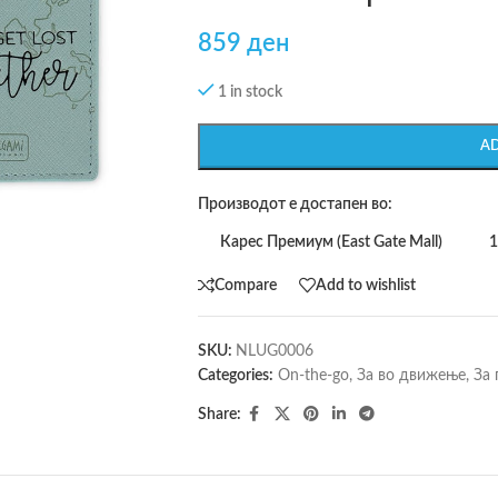
859
ден
1 in stock
A
Производот е достапен во:
Карес Премиум (East Gate Mall)
1
Compare
Add to wishlist
SKU:
NLUG0006
Categories:
On-the-go
,
За во движење
,
За 
Share: