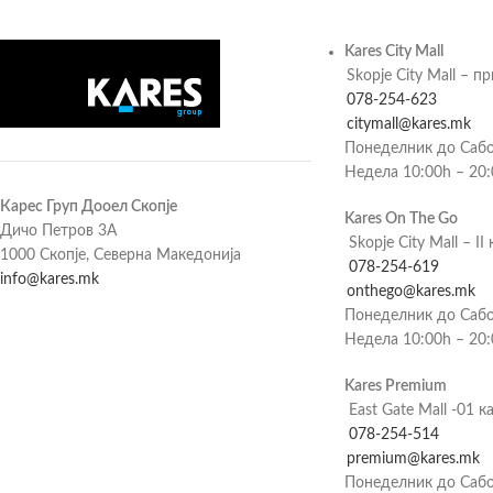
Kares City Mall
Skopje City Mall – п
078-254-623
citymall@kares.mk
Понеделник до Сабо
Недела 10:00h – 20
Карес Груп Дооел Скопје
Kares On The Go
Дичо Петров 3А
Skopje City Mall – II 
1000 Скопје, Северна Македонија
078-254-619
info@kares.mk
onthego@kares.mk
Понеделник до Сабо
Недела 10:00h – 20
Kares Premium
East Gate Mall -01 к
078-254-514
premium@kares.mk
Понеделник до Сабо