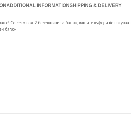
ION
ADDITIONAL INFORMATION
SHIPPING & DELIVERY
вање! Со сетот од 2 бележници за багаж, вашите куфери ќе патуваат
ен багаж!