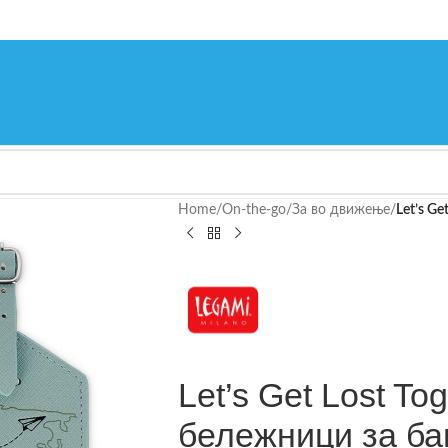
Home
/
On-the-go
/
За во движење
/
Let’s Ge
Let’s Get Lost Tog
бележници за ба