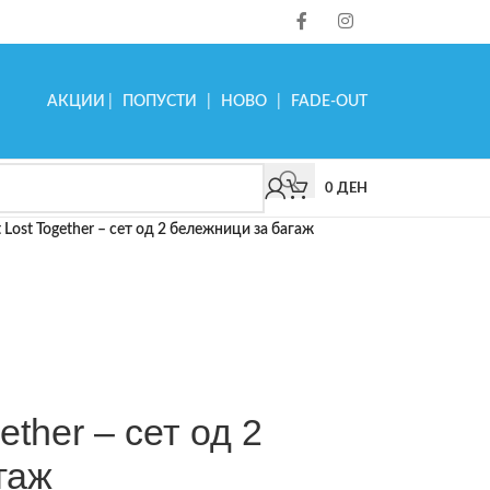
АКЦИИ
|
ПОПУСТИ
|
НОВО
|
FADE-OUT
0
ДЕН
t Lost Together – сет од 2 бележници за багаж
ether – сет од 2
гаж