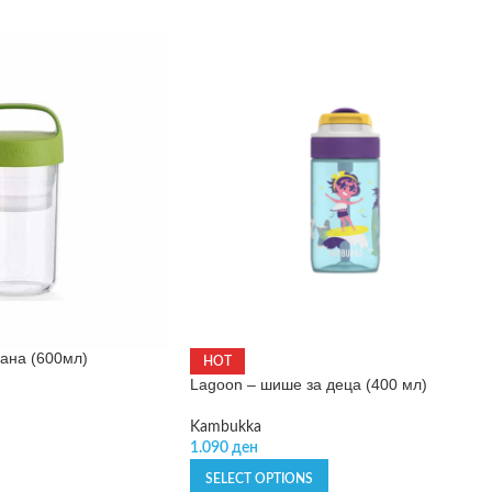
рана (600мл)
HOT
Lagoon – шише за деца (400 мл)
Kambukka
1.090
ден
SELECT OPTIONS