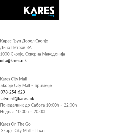
Карес Груп Дооел Скопје
Дичо Петров 3А
1000 Скопје, Северна Македонија
info@kares.mk
Kares City Mall
Skopje City Mall – приземје
078-254-623
citymall@kares.mk
Понеделник до Сабота 10:00h – 22:00h
Недела 10:00h – 20:00h
Kares On The Go
Skopje City Mall – II кат