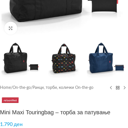
Click to enlarge
Home
/
On-the-go
/
Ранци, торби, колички On-the-go
Mini Maxi Touringbag – торба за патување
1.790
ден