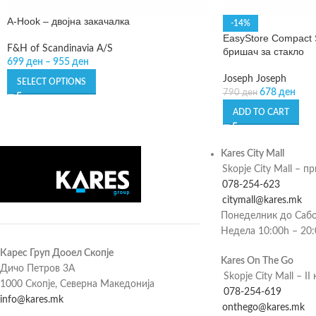
A-Hook – двојна закачалка
-14%
EasyStore Compact
F&H of Scandinavia A/S
бришач за стакло
699
ден
–
955
ден
Joseph Joseph
SELECT OPTIONS
678
ден
790
ден
ADD TO CART
Kares City Mall
Skopje City Mall – п
078-254-623
citymall@kares.mk
Понеделник до Сабо
Недела 10:00h – 20
Карес Груп Дооел Скопје
Kares On The Go
Дичо Петров 3А
Skopje City Mall – II 
1000 Скопје, Северна Македонија
078-254-619
info@kares.mk
onthego@kares.mk