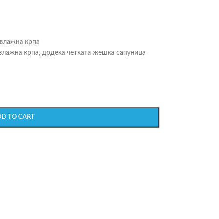
 влажна крпа
о влажна крпа, додека четката жешка сапуница
DD TO CART