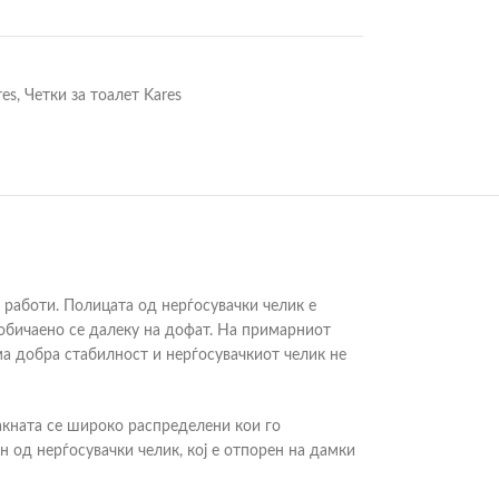
res
,
Четки за тоалет Kares
ти работи. Полицата од нерѓосувачки челик е
ообичаено се далеку на дофат. На примарниот
има добра стабилност и нерѓосувачкиот челик не
лакната се широко распределени кои го
 од нерѓосувачки челик, кој е отпорен на дамки