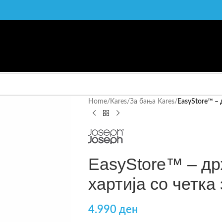
Home
/
Kares
/
За бања Kares
/
EasyStore™ – 
EasyStore™ – др
хартија со четка
4.990
ден