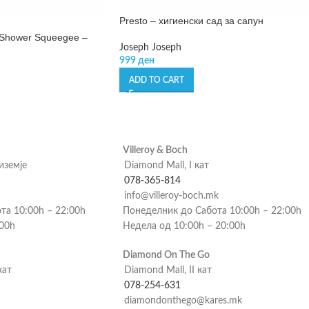
Presto – хигиенски сад за сапун
 Shower Squeegee –
Joseph Joseph
999
ден
ADD TO CART
Villeroy & Boch
риземје
Diamond Mall, I кат
078-365-814
info@villeroy-boch.mk
та 10:00h – 22:00h
Понеделник до Сабота 10:00h – 22:00h
:00h
Недела од 10:00h – 20:00h
Diamond On The Go
кат
Diamond Mall, II кат
078-254-631
diamondonthego@kares.mk