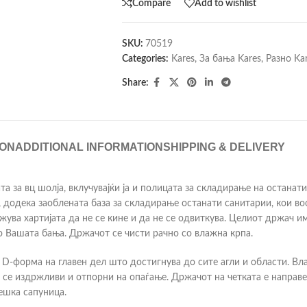
Compare
Add to wishlist
SKU:
70519
Categories:
Kares
,
За бања Kares
,
Разно Ka
Share:
ION
ADDITIONAL INFORMATION
SHIPPING & DELIVERY
ата за вц шолја, вклучувајќи ја и полицата за складирање на остана
, додека заоблената база за складирање останати санитарии, кои в
ожува хартијата да не се кине и да не се одвиткува. Целиот држач 
о Вашата бања. Држачот се чисти рачно со влажна крпа.
на D-форма на главен дел што достигнува до сите агли и области. В
се издржливи и отпорни на опаѓање. Држачот на четката е направен
ешка сапуница.