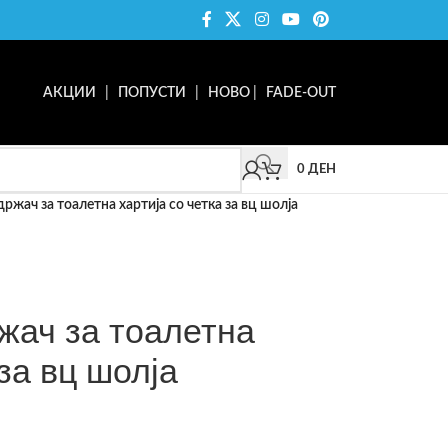
АКЦИИ
|
ПОПУСТИ
|
НОВО
|
FADE-OUT
0
ДЕН
држач за тоалетна хартија со четка за вц шолја
жач за тоалетна
 за вц шолја