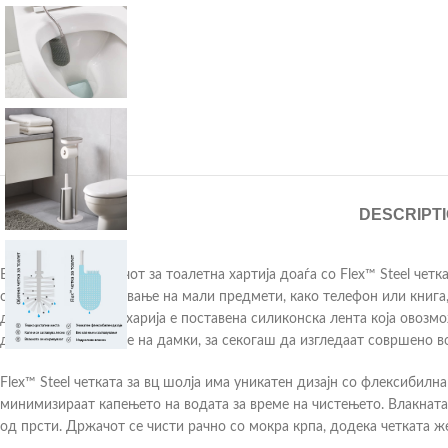
DESCRIPT
EasyStore™ – држачот за тоалетна хартија доаѓа со Flex™ Steel четк
одлична за поставување на мали предмети, како телефон или книга
држач за тоалетна харија е поставена силиконска лента која овозм
дозоволува правење на дамки, за секогаш да изгледаат совршено в
Flex™ Steel четката за вц шолја има уникатен дизајн со флексибил
минимизираат капењето на водата за време на чистењето. Влакната 
од прсти. Држачот се чисти рачно со мокра крпа, додека четката ж