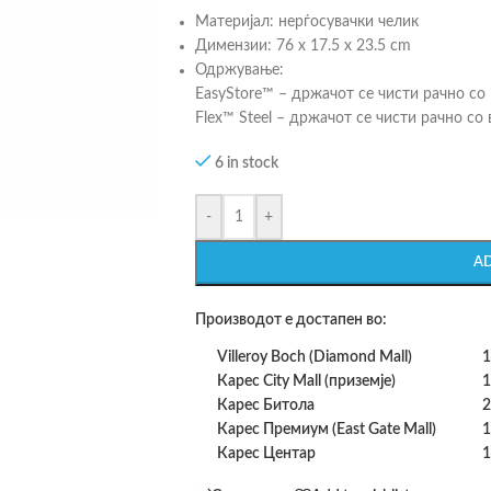
Материјал: нерѓосувачки челик
Димензии: 76 x 17.5 x 23.5 cm
Одржување:
EasyStore™ – држачот се чисти рачно со
Flex™ Steel – држачот се чисти рачно с
6 in stock
-
+
A
Производот е достапен во:
Villeroy Boch (Diamond Mall)
1
Карес City Mall (приземје)
1
Карес Битола
2
Карес Премиум (East Gate Mall)
1
Карес Центар
1