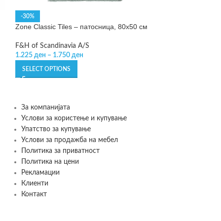
Zone nova one – 
-30%
Zone Classic Tiles – патосница, 80х50 см
F&H of Scandinav
2.850
ден
–
3.19
F&H of Scandinavia A/S
1.225
ден
–
1.750
ден
SELECT OPTIONS
SELECT OPTIONS
За компанијата
Услови за користење и купување
Упатство за купување
Услови за продажба на мебел
Политика за приватност
Политика на цени
Рекламации
Клиенти
Контакт