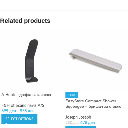
Related products
A-Hook – двојна закачалка
-14%
EasyStore Compact Shower
F&H of Scandinavia A/S
Squeegee – бришач за стакло
699
ден
–
955
ден
Joseph Joseph
SELECT OPTIONS
678
ден
790
ден