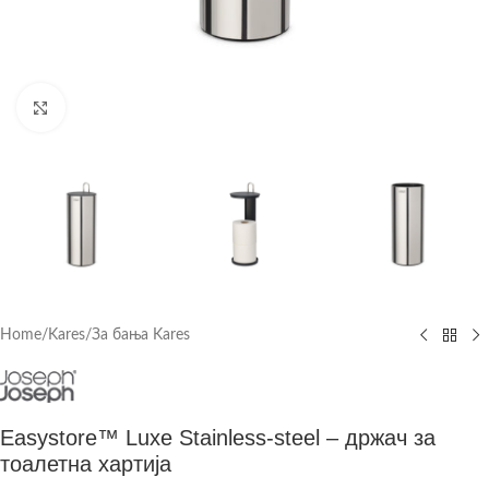
Click to enlarge
Home
/
Kares
/
За бања Kares
Easystore™ Luxe Stainless-steel – држач за
тоалетна хартија