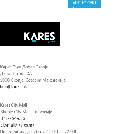
ADD TO CART
Карес Груп Дооел Скопје
Дичо Петров 3А
1000 Скопје, Северна Македонија
info@kares.mk
Kares City Mall
Skopje City Mall – приземје
078-254-623
citymall@kares.mk
Понеделник до Сабота 10:00h – 22:00h