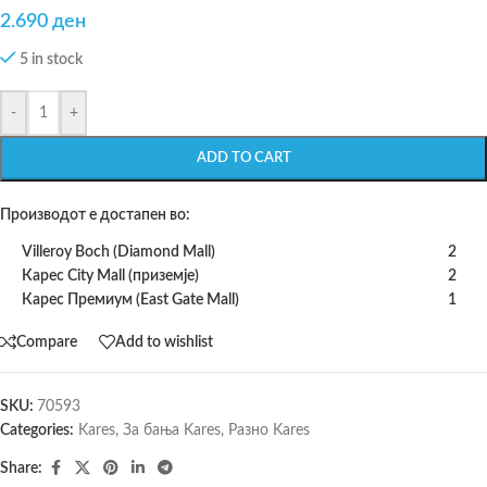
2.690
ден
5 in stock
-
+
ADD TO CART
Производот е достапен во:
Villeroy Boch (Diamond Mall)
2
Карес City Mall (приземје)
2
Карес Премиум (East Gate Mall)
1
Compare
Add to wishlist
SKU:
70593
Categories:
Kares
,
За бања Kares
,
Разно Kares
Share: