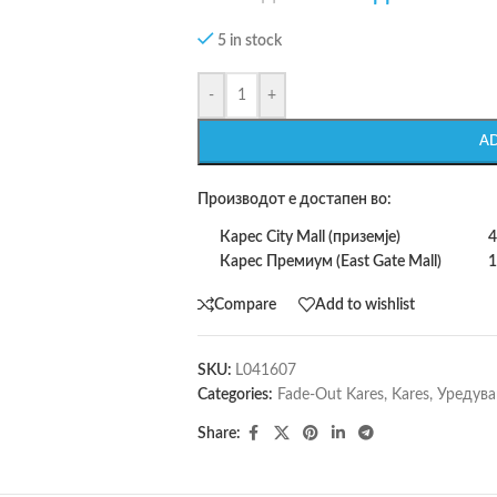
5 in stock
-
+
A
Производот е достапен во:
Карес City Mall (приземје)
4
Карес Премиум (East Gate Mall)
1
Compare
Add to wishlist
SKU:
L041607
Categories:
Fade-Out Kares
,
Kares
,
Уредува
Share: