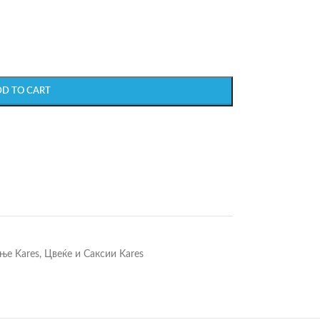
DD TO CART
ње Kares
,
Цвеќе и Саксии Kares