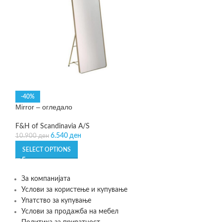
Omega – вазна
Philippi
7.999
ден
-40%
Mirror – огледало
ADD TO CART
F&H of Scandinavia A/S
6.540
ден
10.900
ден
SELECT OPTIONS
За компанијата
Услови за користење и купување
Упатство за купување
Услови за продажба на мебел