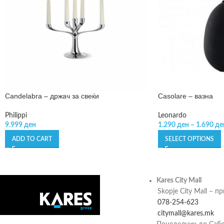
Candelabra – држач за свеќи
Casolare – вазна
Philippi
Leonardo
9.999
ден
1.290
ден
–
1.690
де
ADD TO CART
SELECT OPTIONS
Kares City Mall
Skopje City Mall – п
078-254-623
citymall@kares.mk