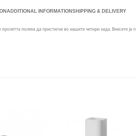
ION
ADDITIONAL INFORMATION
SHIPPING & DELIVERY
аме пролетта полека да пристигне во нашите четири ѕида. Внесете ја