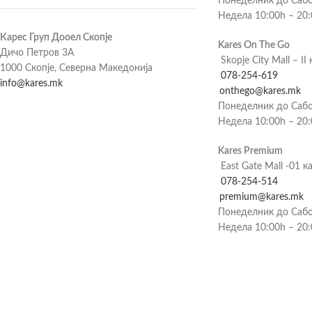
Понеделник до Сабо
Недела 10:00h – 20
Карес Груп Дооел Скопје
Kares On The Go
Дичо Петров 3А
Skopje City Mall – II 
1000 Скопје, Северна Македонија
078-254-619
info@kares.mk
onthego@kares.mk
Понеделник до Сабо
Недела 10:00h – 20
Kares Premium
East Gate Mall -01 к
078-254-514
premium@kares.mk
Понеделник до Сабо
Недела 10:00h – 20