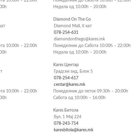
та 10:00h – 22:00h
Понеделник до Сабота 10:00h – 22:00h
:00h
Недела од 10:00h – 20:00h
Diamond On The Go
кат
Diamond Mall, II кат
078-254-631
diamondonthego@kares.mk
та 10:00h – 22:00h
Понеделник до Сабота 10:00h – 22:00h
:00h
Недела од 10:00h – 20:00h
Kares Центар
ат
Градски ѕид, Блок 5
078-254-617
centar@kares.mk
та 10:00h – 22:00h
Понеделник до петок 09:30h – 20:00h
:00h
Сабота од 10:00h – 16:00h
Kares Битола
бул. 1 Мај 224
078-243-714
karesbitola@kares.mk