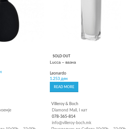
SOLD OUT
Lucca – вазна
н
Leonardo
1.253
ден
READ MORE
Villeroy & Boch
риземје
Diamond Mall, I кат
078-365-814
info@villeroy-boch.mk