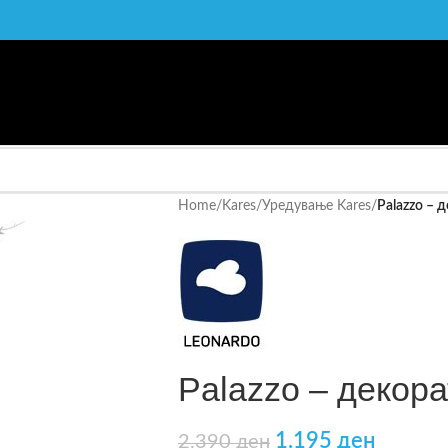
Home
/
Kares
/
Уредување Kares
/
Palazzo – 
Palazzo – декора
1.195
ден
2.390
ден