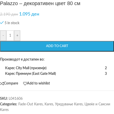
Palazzo – декоративен цвет 80 см
1.095
ден
2.190
ден
5 in stock
-
+
ADD TO CART
Производот е достапен во:
Карес City Mall (приземје)
2
Карес Премиум (East Gate Mall)
3
Compare
Add to wishlist
SKU:
L041606
Categories:
Fade-Out Kares
,
Kares
,
Уредување Kares
,
Цвеќе и Саксии
Kares