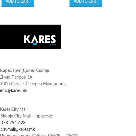
ADD TO CART
ADD TO CART
Карес Груп Дооел Скопје
Дичо Петров 3А
1000 Скопје, Северна Македонија
info@kares.mk
Kares City Mall
Skopje City Mall – приземје
078-254-623
citymall@kares.mk