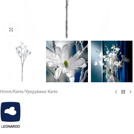
Click to enlarge
Home
/
Kares
/
Уредување Kares