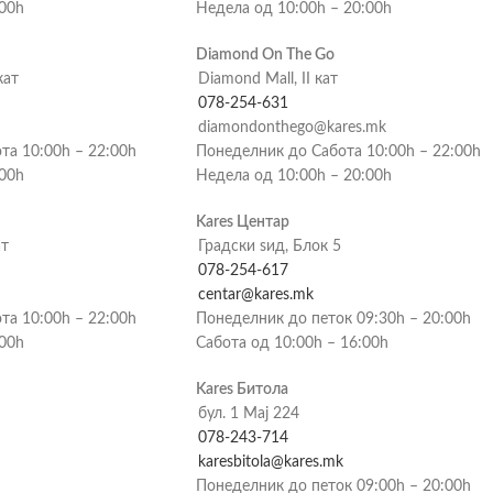
:00h
Недела од 10:00h – 20:00h
Diamond On The Go
кат
Diamond Mall, II кат
078-254-631
diamondonthego@kares.mk
та 10:00h – 22:00h
Понеделник до Сабота 10:00h – 22:00h
:00h
Недела од 10:00h – 20:00h
Kares Центар
ат
Градски ѕид, Блок 5
078-254-617
centar@kares.mk
та 10:00h – 22:00h
Понеделник до петок 09:30h – 20:00h
:00h
Сабота од 10:00h – 16:00h
Kares Битола
бул. 1 Мај 224
078-243-714
karesbitola@kares.mk
Понеделник до петок 09:00h – 20:00h