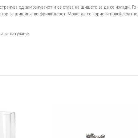
странува од замрзнувачот и се става на шишето за да се излади. Го 
ростор за шишиња во фрижидерот. Може да се користи повеќекратно
а за патување.