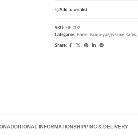
Add to wishlist
SKU:
FIE 002
Categories:
Kares
,
Разно-уредување Kares
,
Share:
ION
ADDITIONAL INFORMATION
SHIPPING & DELIVERY