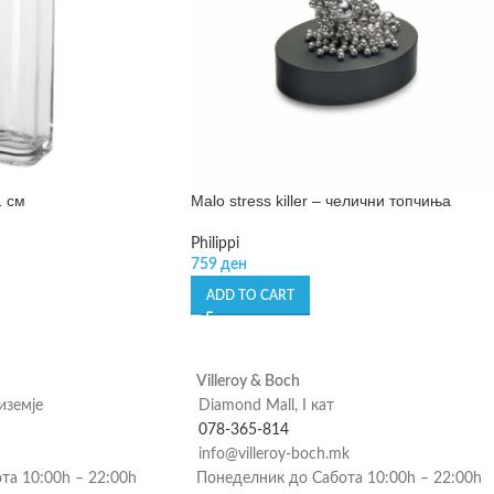
1 см
Malo stress killer – челични топчиња
Philippi
759
ден
ADD TO CART
Villeroy & Boch
риземје
Diamond Mall, I кат
078-365-814
info@villeroy-boch.mk
та 10:00h – 22:00h
Понеделник до Сабота 10:00h – 22:00h