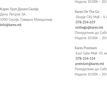
Недела 10:00h – 20
Карес Груп Дооел Скопје
Kares On The Go
Дичо Петров 3А
Skopje City Mall – II 
1000 Скопје, Северна Македонија
078-254-619
info@kares.mk
onthego@kares.mk
Понеделник до Сабо
Недела 10:00h – 20
Kares Premium
East Gate Mall -01 к
078-254-514
premium@kares.mk
Понеделник до Сабо
Недела 10:00h – 20