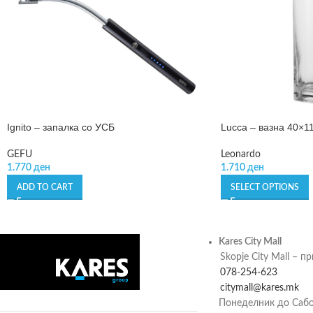
Ignito – запалка со УСБ
Lucca – вазна 40×1
GEFU
Leonardo
1.770
ден
1.710
ден
ADD TO CART
SELECT OPTIONS
Kares City Mall
Skopje City Mall – п
078-254-623
citymall@kares.mk
Понеделник до Сабо