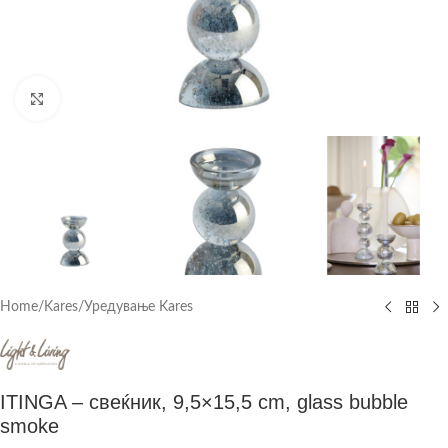
Click to enlarge
Home
/
Kares
/
Уредување Kares
ITINGA – свеќник, 9,5×15,5 cm, glass bubble
smoke