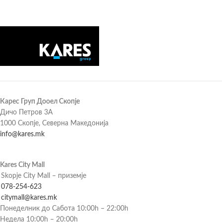
Карес Груп Дооел Скопје
Дичо Петров 3А
1000 Скопје, Северна Македонија
info@kares.mk
Kares City Mall
Skopje City Mall – приземје
078-254-623
citymall@kares.mk
Понеделник до Сабота 10:00h – 22:00h
Недела 10:00h – 20:00h