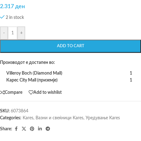
2.317
ден
2 in stock
-
+
ADD TO CART
Производот е достапен во:
Villeroy Boch (Diamond Mall)
1
Карес City Mall (приземје)
1
Compare
Add to wishlist
SKU:
6073864
Categories:
Kares
,
Вазни и свеќници Kares
,
Уредување Kares
Share: