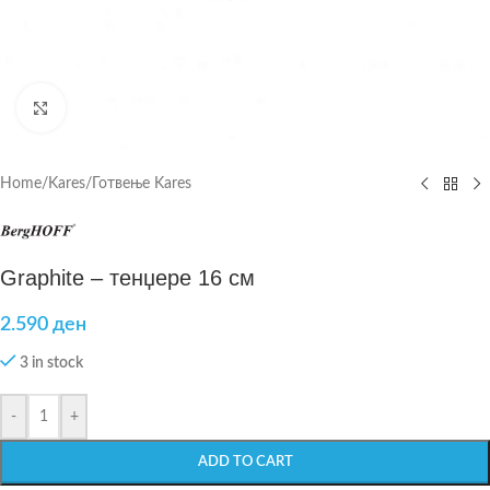
Click to enlarge
Home
/
Kares
/
Готвење Kares
Graphite – тенџере 16 см
2.590
ден
3 in stock
-
+
ADD TO CART