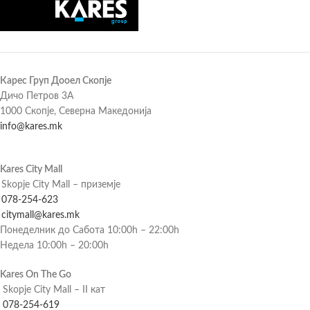
Карес Груп Дооел Скопје
Дичо Петров 3А
1000 Скопје, Северна Македонија
info@kares.mk
Kares City Mall
Skopje City Mall – приземје
078-254-623
citymall@kares.mk
Понеделник до Сабота 10:00h – 22:00h
Недела 10:00h – 20:00h
Kares On The Go
Skopje City Mall – II кат
078-254-619