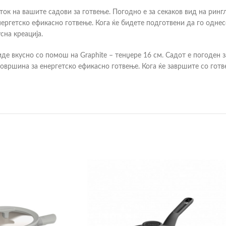
ок на вашите садови за готвење. Погодно е за секаков вид на рингл
ргетско ефикасно готвење. Кога ќе бидете подготвени да го однесе
сна креација.
иде вкусно со помош на Graphite – тенџере 16 см. Садот е погоден 
овршина за енергетско ефикасно готвење. Кога ќе завршите со готв