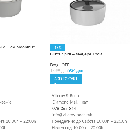
24×11 см Moonmist
-15%
Glints Spirit – тенџере 18см
BergHOFF
934
ден
1.099
ден
ADD TO CART
Villeroy & Boch
риземје
Diamond Mall, I кат
078-365-814
info@villeroy-boch.mk
та 10:00h – 22:00h
Понеделник до Сабота 10:00h – 22:00h
:00h
Недела од 10:00h – 20:00h