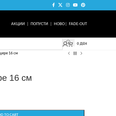
АКЦИИ
|
ПОПУСТИ
|
НОВО
|
FADE-OUT
0
ДЕН
нџере 16 см
ре 16 см
DD TO CART