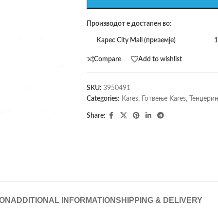
Производот е достапен во:
Карес City Mall (приземје)
1
Compare
Add to wishlist
SKU:
3950491
Categories:
Kares
,
Готвење Kares
,
Тенџерињ
Share:
ION
ADDITIONAL INFORMATION
SHIPPING & DELIVERY