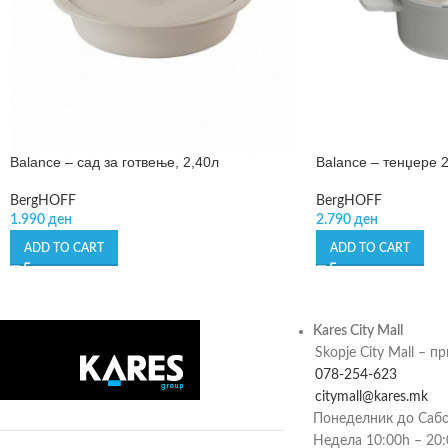
Balance – сад за готвење, 2,40л
Balance – тенџере 
BergHOFF
BergHOFF
1.990
ден
2.790
ден
ADD TO CART
ADD TO CART
Kares City Mall
Skopje City Mall – п
078-254-623
citymall@kares.mk
Понеделник до Сабо
Недела 10:00h – 20