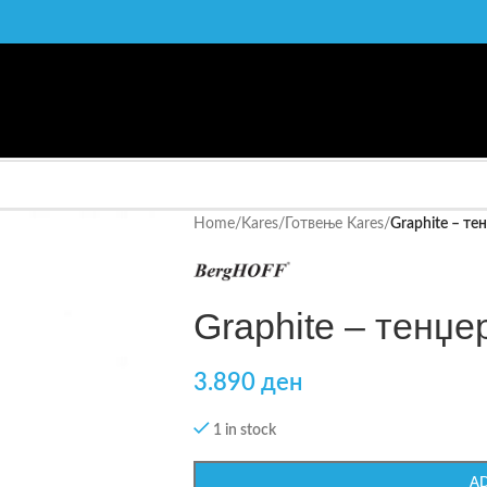
Home
/
Kares
/
Готвење Kares
/
Graphite – те
Graphite – тенџе
3.890
ден
1 in stock
A