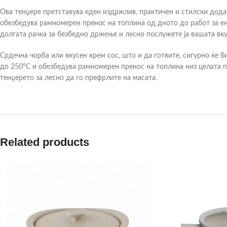
Ова тенџере претставува еден издржлив, практичен и стилски додат
обезбедува рамномерен пренос на топлина од дното до работ за ене
долгата рачка за безбедно држење и лесно послужете ја вашата вку
Срдечна чорба или вкусен крем сос, што и да готвите, сигурно ќе б
до 250°C и обезбедува рамномерен пренос на топлина низ целата п
тенџерето за лесно да го префрлите на масата.
Related products