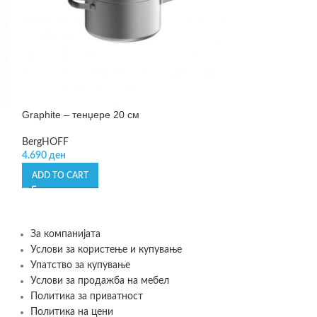
Graphite – тенџере 20 см
Graphite Cast ir
BergHOFF
BergHOFF
4.690
ден
6.850
ден
ADD TO CART
ADD TO CART
За компанијата
Услови за користење и купување
Упатство за купување
Услови за продажба на мебел
Политика за приватност
Политика на цени