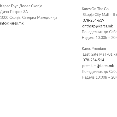
Карес Груп Дооел Скопје
Kares On The Go
Дичо Петров 3А
Skopje City Mall – II 
1000 Скопје, Северна Македонија
078-254-619
info@kares.mk
onthego@kares.mk
Понеделник до Сабо
Недела 10:00h – 20
Kares Premium
East Gate Mall -01 к
078-254-514
premium@kares.mk
Понеделник до Сабо
Недела 10:00h – 20