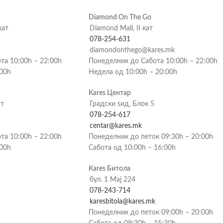
Diamond On The Go
кат
Diamond Mall, II кат
078-254-631
diamondonthego@kares.mk
та 10:00h – 22:00h
Понеделник до Сабота 10:00h – 22:00h
:00h
Недела од 10:00h – 20:00h
Kares Центар
ат
Градски ѕид, Блок 5
078-254-617
centar@kares.mk
та 10:00h – 22:00h
Понеделник до петок 09:30h – 20:00h
:00h
Сабота од 10:00h – 16:00h
Kares Битола
бул. 1 Мај 224
078-243-714
karesbitola@kares.mk
Понеделник до петок 09:00h – 20:00h