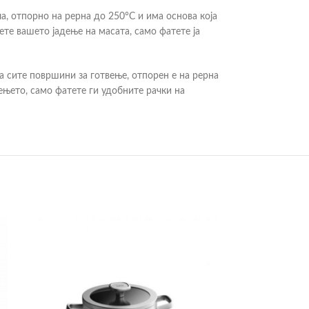
а, отпорно на рерна до 250°C и има основа која
те вашето јадење на масата, само фатете ја
за сите површини за готвење, отпорен е на рерна
ењето, само фатете ги удобните рачки на