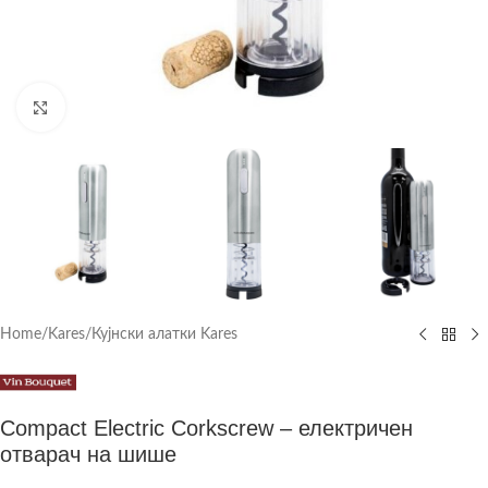
Click to enlarge
Home
/
Kares
/
Кујнски алатки Kares
Compact Electric Corkscrew – електричен
отварач на шише