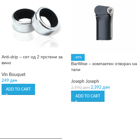
Anti-drip – сет од 2 прстени за
-20%
вино
BarWise – компактен отворач на
тапи
Vin Bouquet
249
ден
Joseph Joseph
2.392
ден
2.990
ден
ADD TO CART
ADD TO CART