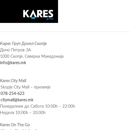
Карес Груп Дооел Скопје
Дичо Петров 3А
1000 Скопје, Северна Македонија
info@kares.mk
Kares City Mall
Skopje City Mall – приземје
078-254-623
citymall@kares.mk
Понеделник до Сабота 10:00h – 22:00h
Недела 10:00h – 20:00h
Kares On The Go