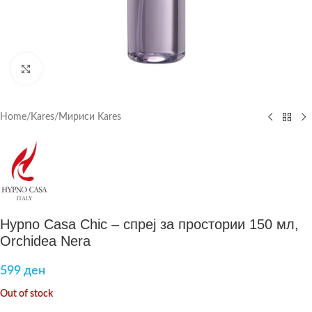
Click to enlarge
Home
/
Kares
/
Мириси Kares
Hypno Casa Chic – спреј за простории 150 мл,
Orchidea Nera
599
ден
Out of stock