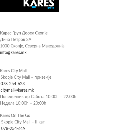
Карес Груп Дооел Скопје
Дичо Петров 3А
1000 Скопје, Северна Македонија
info@kares.mk
Kares City Mall
Skopje City Mall – приземје
078-254-623
citymall@kares.mk
Понеделник до Сабота 10:00h – 22:00h
Недела 10:00h – 20:00h
Kares On The Go
Skopje City Mall – II кат
078-254-619