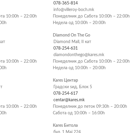
078-365-814
info@villeroy-boch.mk
та 10:00h – 22:00h
Понеделник до Сабота 10:00h – 22:00h
:00h
Недела од 10:00h – 20:00h
Diamond On The Go
кат
Diamond Mall, II кат
078-254-631
diamondonthego@kares.mk
та 10:00h – 22:00h
Понеделник до Сабота 10:00h – 22:00h
:00h
Недела од 10:00h – 20:00h
Kares Центар
ат
Градски ѕид, Блок 5
078-254-617
centar@kares.mk
та 10:00h – 22:00h
Понеделник до петок 09:30h – 20:00h
:00h
Сабота од 10:00h – 16:00h
Kares Битола
бул. 1 Мај 224