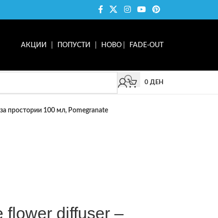
АКЦИИ
|
ПОПУСТИ
|
НОВО
|
FADE-OUT
0
ДЕН
р за простории 100 мл, Pomegranate
lower diffuser –