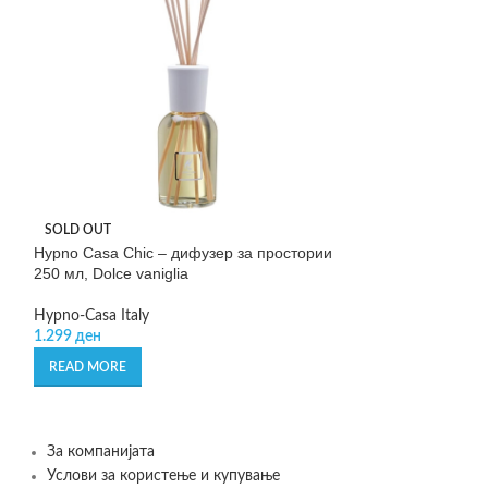
SOLD OUT
SOLD OUT
Hypno Casa Chic – дифузер за простории
Hypno Casa Chic
250 мл, Dolce vaniglia
250 мл, Sandalo 
Hypno-Casa Italy
Hypno-Casa Italy
1.299
ден
1.299
ден
READ MORE
READ MORE
За компанијата
Услови за користење и купување