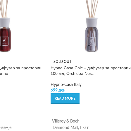
SOLD OUT
дифузер за простории
Hypno Casa Chic – дифузер за простории
unno
100 мл, Orchidea Nera
Hypno-Casa Italy
699
ден
READ MORE
Villeroy & Boch
риземје
Diamond Mall, I кат