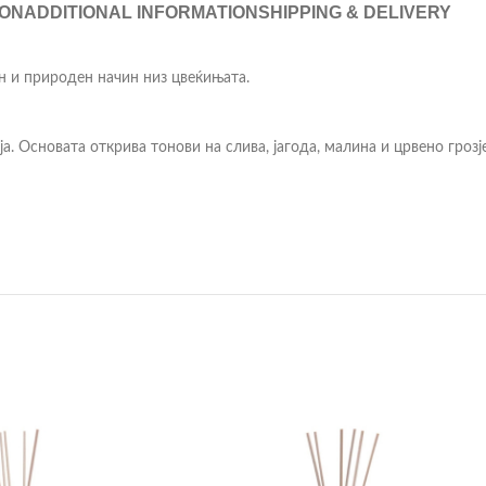
ION
ADDITIONAL INFORMATION
SHIPPING & DELIVERY
н и природен начин низ цвеќињата.
. Основата открива тонови на слива, јагода, малина и црвено грозј