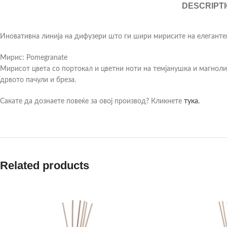
DESCRIPT
Иновативна линија на дифузери што ги шири мирисите на елеганте
Мирис: Pomegranate
Мирисот цвета со портокал и цветни ноти на темјанушка и магнолија
дрвото пачули и бреза.
Сакате да дознаете повеќе за овој производ? Кликнете
тука.
Related products