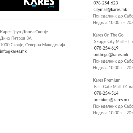
078-254-623
citymall@kares.mk
Понеделник до Сабо
Недела 10:00h – 20
Карес Груп Дооел Скопје
Kares On The Go
Дичо Петров 3А
Skopje City Mall – II 
1000 Скопје, Северна Македонија
078-254-619
info@kares.mk
onthego@kares.mk
Понеделник до Сабо
Недела 10:00h – 20
Kares Premium
East Gate Mall -01 к
078-254-514
premium@kares.mk
Понеделник до Сабо
Недела 10:00h – 20