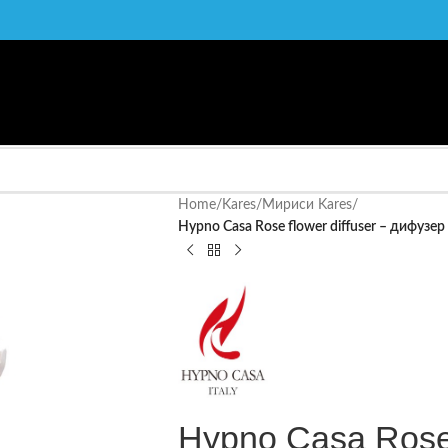
Home
/
Kares
/
Мириси Kares
/
Hypno Casa Rose flower diffuser – дифузе
Hypno Casa Rose f