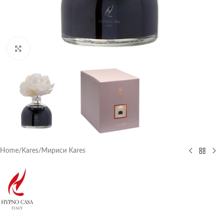
Click to enlarge
Home
/
Kares
/
Мириси Kares