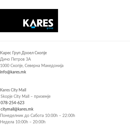
Карес Груп Дооел Скопје
Дичо Петров 3А
1000 Скопје, Северна Македонија
info@kares.mk
Kares City Mall
Skopje City Mall – приземје
078-254-623
citymall@kares.mk
Понеделник до Сабота 10:00h – 22:00h
Недела 10:00h – 20:00h