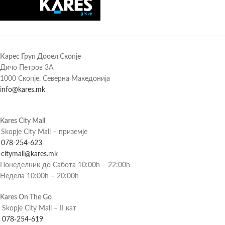
Карес Груп Дооел Скопје
Дичо Петров 3А
1000 Скопје, Северна Македонија
info@kares.mk
Kares City Mall
Skopje City Mall – приземје
078-254-623
citymall@kares.mk
Понеделник до Сабота 10:00h – 22:00h
Недела 10:00h – 20:00h
Kares On The Go
Skopje City Mall – II кат
078-254-619