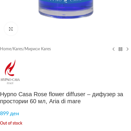
Click to enlarge
Home
/
Kares
/
Мириси Kares
Hypno Casa Rose flower diffuser – дифузер за
простории 60 мл, Aria di mare
899
ден
Out of stock