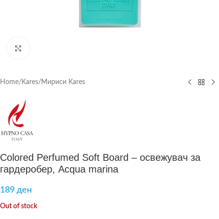
Click to enlarge
Home
/
Kares
/
Мириси Kares
Colored Perfumed Soft Board – освежувач за
гардеробер, Acqua marina
189
ден
Out of stock