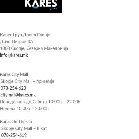
Карес Груп Дооел Скопје
Дичо Петров 3А
1000 Скопје, Северна Македонија
info@kares.mk
Kares City Mall
Skopje City Mall – приземје
078-254-623
citymall@kares.mk
Понеделник до Сабота 10:00h – 22:00h
Недела 10:00h – 20:00h
Kares On The Go
Skopje City Mall – II кат
078-254-619