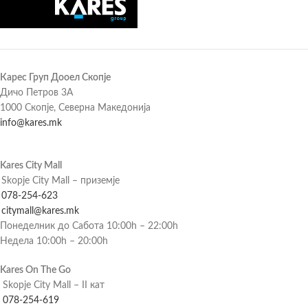
Карес Груп Дооел Скопје
Дичо Петров 3А
1000 Скопје, Северна Македонија
info@kares.mk
Kares City Mall
Skopje City Mall – приземје
078-254-623
citymall@kares.mk
Понеделник до Сабота 10:00h – 22:00h
Недела 10:00h – 20:00h
Kares On The Go
Skopje City Mall – II кат
078-254-619