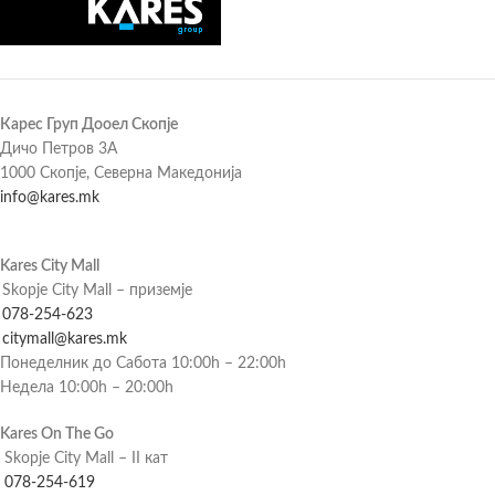
Карес Груп Дооел Скопје
Дичо Петров 3А
1000 Скопје, Северна Македонија
info@kares.mk
Kares City Mall
Skopje City Mall – приземје
078-254-623
citymall@kares.mk
Понеделник до Сабота 10:00h – 22:00h
Недела 10:00h – 20:00h
Kares On The Go
Skopje City Mall – II кат
078-254-619