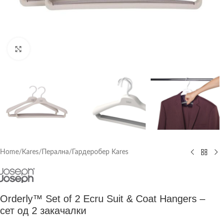
Click to enlarge
Home
/
Kares
/
Перална/Гардеробер Kares
Orderly™ Set of 2 Ecru Suit & Coat Hangers –
сет од 2 закачалки