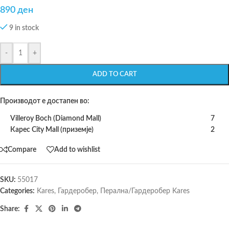
890
ден
9 in stock
-
+
ADD TO CART
Производот е достапен во:
Villeroy Boch (Diamond Mall)
7
Карес City Mall (приземје)
2
Compare
Add to wishlist
SKU:
55017
Categories:
Kares
,
Гардеробер
,
Перална/Гардеробер Kares
Share: