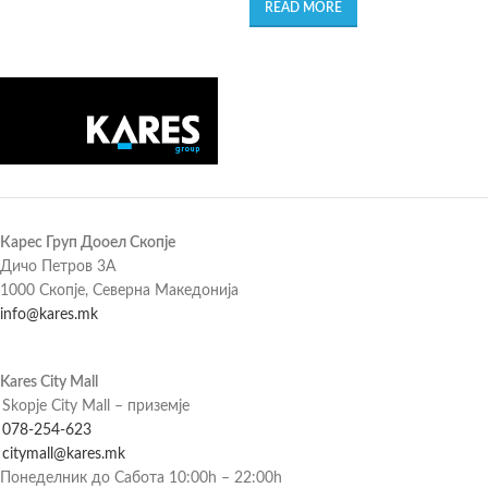
READ MORE
Карес Груп Дооел Скопје
Дичо Петров 3А
1000 Скопје, Северна Македонија
info@kares.mk
Kares City Mall
Skopje City Mall – приземје
078-254-623
citymall@kares.mk
Понеделник до Сабота 10:00h – 22:00h