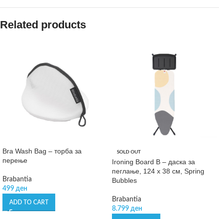
Related products
Bra Wash Bag – торба за
SOLD OUT
перење
Ironing Board B – даска за
пеглање, 124 х 38 см, Spring
Brabantia
Bubbles
499
ден
Brabantia
ADD TO CART
8.799
ден