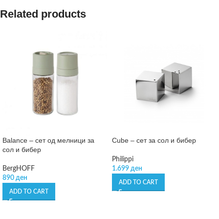
Related products
Balance – сет од мелници за
Cube – сет за сол и бибер
сол и бибер
Philippi
BergHOFF
1.699
ден
890
ден
ADD TO CART
ADD TO CART