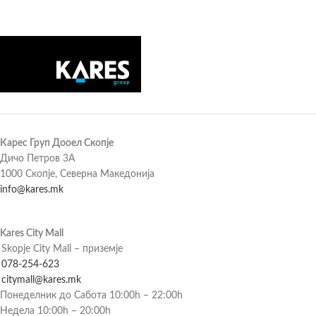
Карес Груп Дооел Скопје
Дичо Петров 3А
1000 Скопје, Северна Македонија
info@kares.mk
Kares City Mall
Skopje City Mall – приземје
078-254-623
citymall@kares.mk
Понеделник до Сабота 10:00h – 22:00h
Недела 10:00h – 20:00h